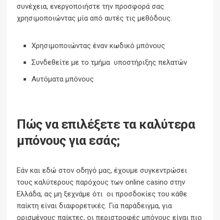
συνέχεια, ενεργοποιήστε την προσφορά σας
χρησιμοποιώντας μία από αυτές τις μεθόδους.
Χρησιμοποιώντας έναν κωδικό μπόνους
Συνδεθείτε με το τμήμα υποστήριξης πελατών
Αυτόματα μπόνους
Πώς να επιλέξετε τα καλύτερα
μπόνους για εσάς;
Εάν και εδώ στον οδηγό μας, έχουμε συγκεντρώσει
τους καλύτερους παρόχους των online casino στην
Ελλάδα, ας μη ξεχνάμε ότι οι προσδοκίες του κάθε
παίκτη είναι διαφορετικές. Για παράδειγμα, για
ορισμένους παίκτες, οι περιστροφές μπόνους είναι πιο