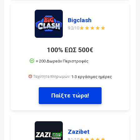
Bigclash
★★★★★
9.2/10
100% ΈΩΣ 500€
+ 200 Δωρεάν Περιστροφές
Ταχύτητα πληρωμών:
1-3 εργάσιμες ημέρες
Παίξτε τώρα!
Zazibet
★★★★★
9.1/10