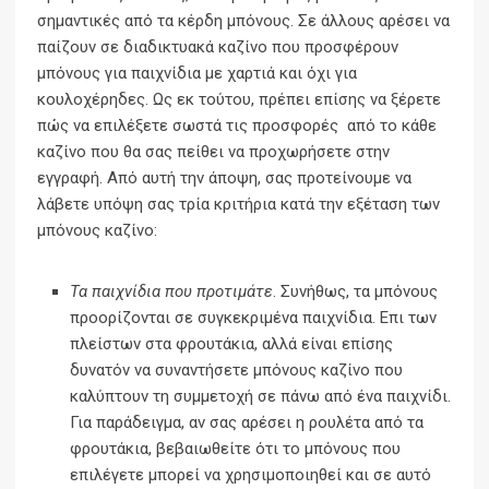
σημαντικές από τα κέρδη μπόνους. Σε άλλους αρέσει να
παίζουν σε διαδικτυακά καζίνο που προσφέρουν
μπόνους για παιχνίδια με χαρτιά και όχι για
κουλοχέρηδες. Ως εκ τούτου, πρέπει επίσης να ξέρετε
πώς να επιλέξετε σωστά τις προσφορές από το κάθε
καζίνο που θα σας πείθει να προχωρήσετε στην
εγγραφή. Από αυτή την άποψη, σας προτείνουμε να
λάβετε υπόψη σας τρία κριτήρια κατά την εξέταση των
μπόνους καζίνο:
Τα παιχνίδια που προτιμάτε
. Συνήθως, τα μπόνους
προορίζονται σε συγκεκριμένα παιχνίδια. Επι των
πλείστων στα φρουτάκια, αλλά είναι επίσης
δυνατόν να συναντήσετε μπόνους καζίνο που
καλύπτουν τη συμμετοχή σε πάνω από ένα παιχνίδι.
Για παράδειγμα, αν σας αρέσει η ρουλέτα από τα
φρουτάκια, βεβαιωθείτε ότι το μπόνους που
επιλέγετε μπορεί να χρησιμοποιηθεί και σε αυτό