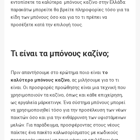
εντοπίσετε τα καλύτερα μπόνους καζίνο στην Ελλάδα:
παρακάτω μπορείτε θα βρείτε πληροφορίες τόσο για τα
είδη των μπόνους όσο και για το τι πρέπει να
προσέξετε κατά την επιλογή τους.
Τι είναι τα μπόνους καζίνο;
Πριν απαντήσουμε στο ερώτημα ποιο είναι
το
καλύτερο μπόνους καζίνο
, ας μιλήσουμε για το τι
είναι. Οι προσφορές προώθησης είναι μια τεχνική που
χρησιμοποιούν τα καζίνο, όπως και κάθε επιχείρηση,
ως εργαλεία μάρκετινγκ. Ένα σύστημα μπόνους μπορεί
να χρησιμοποιηθεί τόσο για την προσέλκυση των νέων
παικτών όσο και για την ενθάρρυνση των υφιστάμενων
μελών. Για παράδειγμα, προσφέροντας στους νέους
παίκτες ένα πακέτο καλωσορίσματος με κωδικούς