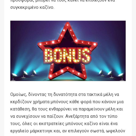
προσφοράς μπορεί να τους κάνει να επιλέξουν ένα
συγκεκριμένο καζίνο.
Ομοίως, δίνοντας τη δυνατότητα στα τακτικά μέλη να
κερδίζουν χρήματα μπόνους κάθε φορά που κάνουν μια
κατάθεση, θα τους ενθαρρύνει να παραμείνουν μέλη και
να συνεχίσουν να παίζουν. Ανεξάρτητα από τον τύπο
τους, όλες οι εκστρατείες μπόνους καζίνο είναι ένα
εργαλείο μάρκετινγκ και, αν επιλεγούν σωστά, ωφελούν