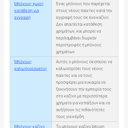
Μπόνους χωρίς
Ένας μπόνους που παρέχεται
κατάθεση για
στους νέους παίκτες κατά την
εγγραφή
εγγραφή τους σε ένα καζίνο.
Δεν απαιτείται κατάθεση
χρημάτων, και μπορεί να
περιλαμβάνει δωρεάν
περιστροφές ή μπόνους
χρημάτων.
Μπόνους
Αυτός ο μπόνους σκοπεύει να
καλωσορίσματος
καλωσορίσει τους νέους
παίκτες και να τους
προσφέρει μια ευκαιρία να
ξεκινήσουν την εμπειρία τους
στο καζίνο με περισσότερα
χρήματα για να παίξουν και να
αυξήσουν τις πιθανότητές
τους για κέρδη.
Μπόνους καζίνο
Το μπόνους καζίνο bitcoin