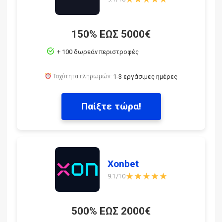
150% ΈΩΣ 5000€
+ 100 δωρεάν περιστροφές
Ταχύτητα πληρωμών:
1-3 εργάσιμες ημέρες
Παίξτε τώρα!
Xonbet
★★★★★
9.1/10
500% ΈΩΣ 2000€