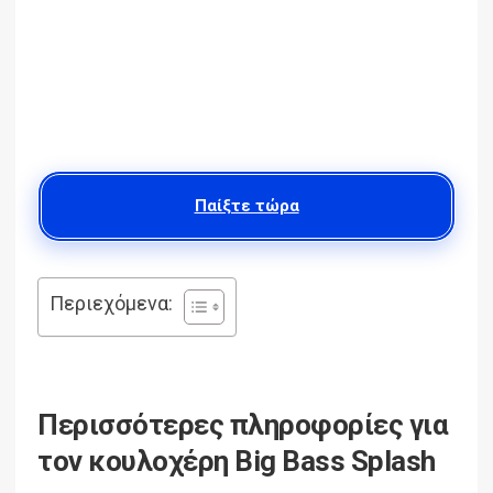
Παίξτε τώρα
Περιεχόμενα:
Περισσότερες πληροφορίες για
τον κουλοχέρη Big Bass Splash