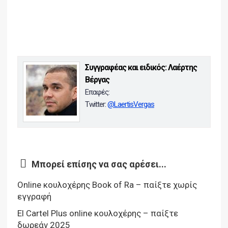
Συγγραφέας και ειδικός: Λαέρτης
Βέργας
Επαφές:
Twitter:
@LaertisVergas
Μπορεί επίσης να σας αρέσει...
Online κουλοχέρης Book of Ra – παίξτε χωρίς
εγγραφή
El Cartel Plus online κουλοχέρης – παίξτε
δωρεάν 2025