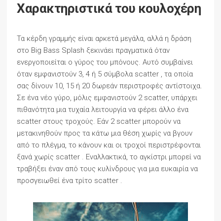
Χαρακτηριστικά του κουλοχέρη
Τα κέρδη γραμμής είναι αρκετά μεγάλα, αλλά η δράση
στο Big Bass Splash ξεκινάει πραγματικά όταν
ενεργοποιείται ο γύρος του μπόνους. Αυτό συμβαίνει
όταν εμφανιστούν 3, 4 ή 5 σύμβολα scatter , τα οποία
σας δίνουν 10, 15 ή 20 δωρεάν περιστροφές αντίστοιχα.
Σε ένα νέο γύρο, μόλις εμφανιστούν 2 scatter, υπάρχει
πιθανότητα μια τυχαία λειτουργία να φέρει άλλο ένα
scatter στους τροχούς. Εάν 2 scatter μπορούν να
μετακινηθούν προς τα κάτω μια θέση χωρίς να βγουν
από το πλέγμα, το κάνουν και οι τροχοί περιστρέφονται
ξανά χωρίς scatter . Εναλλακτικά, το αγκίστρι μπορεί να
τραβήξει έναν από τους κυλίνδρους για μια ευκαιρία να
προσγειωθεί ένα τρίτο scatter .