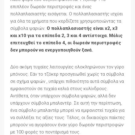
επιπλέον δωρεάν περιστροφές και ένας
πολλαπλασιαστής εισάγεται. Ο πολλαπλασιαστής ισχύει
για όλα τα χρήματα που κερδίζετε χρησιμοποιώντας τα
σύμβολα ψαριών.
Ο πολλαπλασιαστής είναι x2, x3
και x10 για τα επίπεδα 2, 3 και 4 αντίστοιχα. Μόλις
επιτευχθεί το επίπεδο 4, οι δωρεάν περιστροφές
δεν μπορούν να ενεργοποιηθούν ξανά.
Δύο ακόμη τυχαίες λειτουργίες ολοκληρώνουν τον γύρο
μπόνους. Εάν το τζόκερ προσγειωθεί χωρίς τα σύμβολα
σε σχήμα ψαριών , υπάρχει πιθανότητα αυτά σύμβολα να
εμφανιστούν σε τυχαία κελιά στους κυλίνδρους.
Αντίθετα, όταν υπάρχουν σύμβολα ψαριών, αλλά δεν
υπάρχουν σύμβολα μπαλαντέρ. Σε αυτή την περίπτωση,
ένα σύμβολο μπαλαντέρ μπορεί να εμφανιστεί τυχαία για
να συλλέξει τις αξίες τους. Τέλος, οι δικαιούχοι παίκτες
μπορούν να αγοράσουν έναν γύρο δωρεάν περιστροφών
με 100 φορές το ποντάρισμά τους.