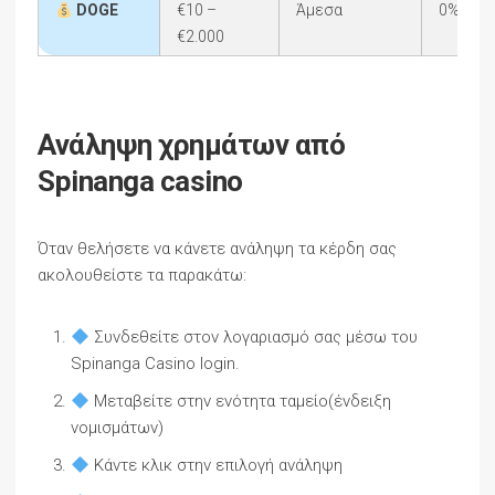
DOGE
€10 –
Άμεσα
0%
€2.000
Ανάληψη χρημάτων από
Spinanga casino
Όταν θελήσετε να κάνετε ανάληψη τα κέρδη σας
ακολουθείστε τα παρακάτω:
Συνδεθείτε στον λογαριασμό σας μέσω του
Spinanga Casino login.
Μεταβείτε στην ενότητα ταμείο(ένδειξη
νομισμάτων)
Κάντε κλικ στην επιλογή ανάληψη