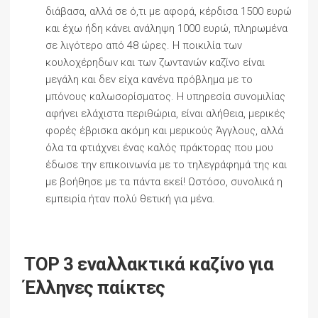
διάβασα, αλλά σε ό,τι με αφορά, κέρδισα 1500 ευρώ
και έχω ήδη κάνει ανάληψη 1000 ευρώ, πληρωμένα
σε λιγότερο από 48 ώρες. Η ποικιλία των
κουλοχέρηδων και των ζωντανών καζίνο είναι
μεγάλη και δεν είχα κανένα πρόβλημα με το
μπόνους καλωσορίσματος. Η υπηρεσία συνομιλίας
αφήνει ελάχιστα περιθώρια, είναι αλήθεια, μερικές
φορές έβρισκα ακόμη και μερικούς Άγγλους, αλλά
όλα τα φτιάχνει ένας καλός πράκτορας που μου
έδωσε την επικοινωνία με το τηλεγράφημά της και
με βοήθησε με τα πάντα εκεί! Ωστόσο, συνολικά η
εμπειρία ήταν πολύ θετική για μένα.
TOP 3 εναλλακτικά καζίνο για
Έλληνες παίκτες