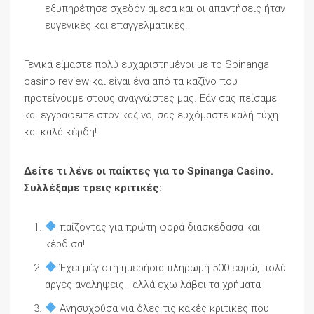
εξυπηρέτησε σχεδόν άμεσα και οι απαντήσεις ήταν
ευγενικές και επαγγελματικές.
Γενικά είμαστε πολύ ευχαριστημένοι με το Spinanga
casino review και είναι ένα από τα καζίνο που
προτείνουμε στους αναγνώστες μας. Εάν σας πείσαμε
και εγγραφειτε στον καζίνο, σας ευχόμαστε καλή τύχη
και καλά κέρδη!
Δείτε τι λένε οι παίκτες για το Spinanga Casino.
Συλλέξαμε τρεις κριτικές:
παίζοντας για πρώτη φορά διασκέδασα και
κέρδισα!
Έχει μέγιστη ημερήσια πληρωμή 500 ευρώ, πολύ
αργές αναλήψεις.. αλλά έχω λάβει τα χρήματα
Ανησυχούσα για όλες τις κακές κριτικές που