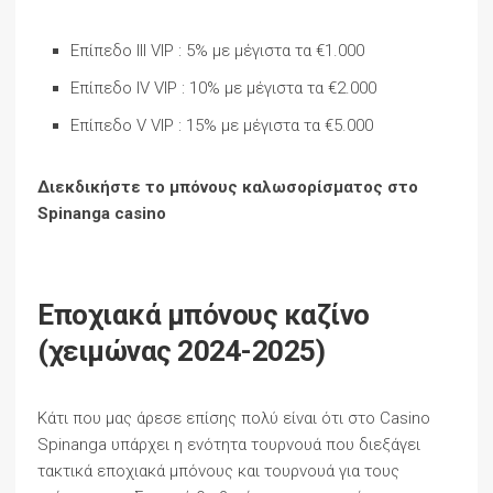
Επίπεδο III VIP : 5% με μέγιστα τα €1.000
Επίπεδο IV VIP : 10% με μέγιστα τα €2.000
Επίπεδο V VIP : 15% με μέγιστα τα €5.000
Διεκδικήστε το μπόνους καλωσορίσματος στο
Spinanga casino
Εποχιακά μπόνους καζίνο
(χειμώνας 2024-2025)
Κάτι που μας άρεσε επίσης πολύ είναι ότι στο Casino
Spinanga υπάρχει η ενότητα τουρνουά που διεξάγει
τακτικά εποχιακά μπόνους και τουρνουά για τους