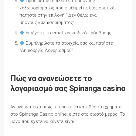
Προαιρετικά επιλέξτε το μπόνους
καλωσορίσματος που επιθυμείτε, διαφορετικά
πατήστε στην επιλογή “ Δεν θέλω ένα
μπόνους
καλωσορίσματος”.
Εισάγεται το email και κωδικό πρόσβασης.
Συμπληρώστε τα στοιχεία σας και πατήστε
“Δημιουργία Λογαριασμού”.
Πώς να ανανεώσετε το
λογαριασμό σας Spinanga casino
Αν αναρωτιέστε πως μπορείτε να καταθέσετε χρήματα
στο Spinanga Casino online, είστε στο σωστό μέρος. Το
μόνο που έχετε να κάνετε είναι :