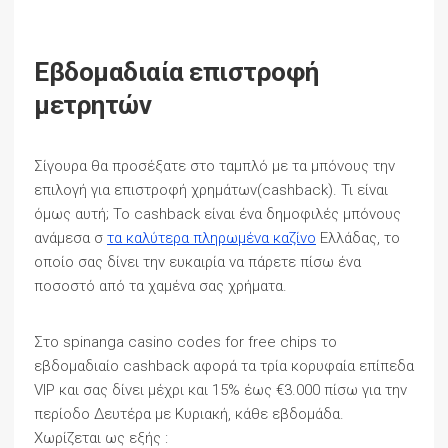
Εβδομαδιαία επιστροφή
μετρητών
Σίγουρα θα προσέξατε στο ταμπλό με τα μπόνους την
επιλογή για επιστροφή χρημάτων(cashback). Τι είναι
όμως αυτή; Το cashback είναι ένα δημοφιλές μπόνους
ανάμεσα σ
τα καλύτερα πληρωμένα καζίνο
Ελλάδας, το
οποίο σας δίνει την ευκαιρία να πάρετε πίσω ένα
ποσοστό από τα χαμένα σας χρήματα.
Στο spinanga casino codes for free chips το
εβδομαδιαίο cashback αφορά τα τρία κορυφαία επίπεδα
VIP και σας δίνει μέχρι και 15% έως €3.000 πίσω για την
περίοδο Δευτέρα με Κυριακή, κάθε εβδομάδα.
Χωρίζεται ως εξής :