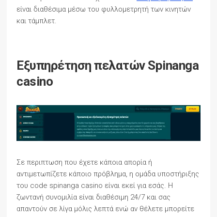
είναι διαθέσιμα μέσω του φυλλομετρητή των κινητών
και τάμπλετ.
Εξυπηρέτηση πελατών Spinanga
casino
Σε περιπτωση που έχετε κάποια απορία ή
αντιμετωπίζετε κάποιο πρόβλημα, η ομάδα υποστήριξης
του code spinanga casino είναι εκεί για εσάς. Η
ζωντανή συνομιλία είναι διαθέσιμη 24/7 και σας
απαντούν σε λίγα μόλις λεπτά ενώ αν θέλετε μπορείτε