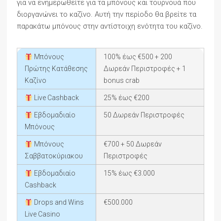
για να ενημερωθείτε για τα μπόνους και τουρνουά που
διοργανώνει το καζίνο. Αυτή την περίοδο θα βρείτε τα
παρακάτω μπόνους στην αντίστοιχη ενότητα του καζίνο.
Μπόνους
100% έως €500 + 200
Πρώτης Κατάθεσης
Δωρεάν Περιστροφές + 1
Καζίνο
bonus crab
Live Cashback
25% έως €200
Εβδομαδιαίο
50 Δωρεάν Περιστροφές
Μπόνους
Μπόνους
€700 + 50 Δωρεάν
Σαββατοκύριακου
Περιστροφές
Εβδομαδιαίο
15% έως €3.000
Cashback
Drops and Wins
€500.000
Live Casino