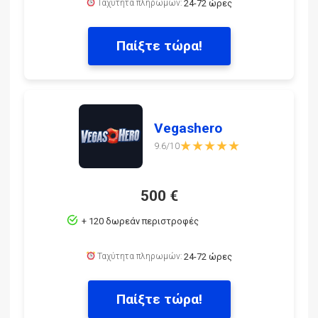
Ταχύτητα πληρωμών:
24-72 ώρες
Παίξτε τώρα!
Vegashero
★★★★★
9.6/10
500 €
+ 120 δωρεάν περιστροφές
Ταχύτητα πληρωμών:
24-72 ώρες
Παίξτε τώρα!