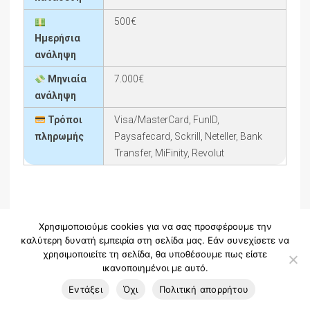
500€
Ημερήσια
ανάληψη
Μηνιαία
7.000€
ανάληψη
Τρόποι
Visa/MasterCard, FunID,
πληρωμής
Paysafecard, Sckrill, Neteller, Bank
Transfer, MiFinity, Revolut
Χρησιμοποιούμε cookies για να σας προσφέρουμε την
καλύτερη δυνατή εμπειρία στη σελίδα μας. Εάν συνεχίσετε να
Πώς βαθμολογούμε τα
χρησιμοποιείτε τη σελίδα, θα υποθέσουμε πως είστε
ικανοποιημένοι με αυτό.
καλυτερα online casino;
Εντάξει
Όχι
Πολιτική απορρήτου