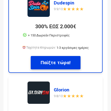
Dudespin
★★★★★
9.9/10
300% ΈΩΣ 2.000€
+ 150 Δωρεάν Περιστροφές
Ταχύτητα πληρωμών:
1-3 εργάσιμες ημέρες
Παίξτε τώρα!
Glorion
★★★★★
9.8/10