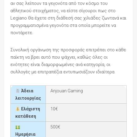
αν σας λείπουν τα γεγονότα από τον κόσμο του
αθλητικού στοιχήματος, να είστε σίγουροι πως στο
Legiano θα έχετε στη διάθεσή σας χιλιάδες ζωντανά και
προγραμματισμένα γεγονότα στα οποία μπορείτε να
ποντάρετε.
Συνολική οργάνωση της προσφοράς επιτρέπει στο κάθε
παίκτη να βρει αυτό που ψάχνει, καθώς όλες οι
ενότητες είναι διαμορφωμένες ανά κατηγορία, οι
συλλογές με επιτραπέζια εντυπωσιάζουν ιδιαίτερα.
Άδεια
Anjouan Gaming
λειτουργίας
Ελάχιστη
10€
κατάθεση
500€
Ημερήσια