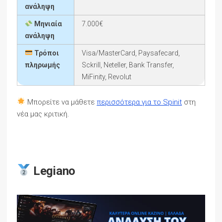
ανάληψη
Μηνιαία
7.000€
ανάληψη
Τρόποι
Visa/MasterCard, Paysafecard,
πληρωμής
Sckrill, Neteller, Bank Transfer,
MiFinity, Revolut
Μπορείτε να μάθετε
περισσότερα για το Spinit
στη
νέα μας κριτική.
Legiano