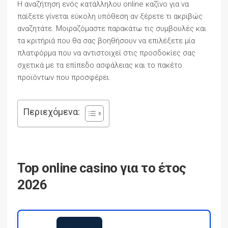
Η αναζήτηση ενός κατάλληλου online καζίνο για να
παίξετε γίνεται εύκολη υπόθεση αν ξέρετε τι ακριβώς
αναζητάτε. Μοιραζόμαστε παρακάτω τις συμβουλές και
τα κριτήριά που θα σας βοηθήσουν να επιλέξετε μία
πλατφόρμα που να αντιστοιχεί στις προσδοκίες σας
σχετικά με τα επίπεδο ασφάλειας και το πακέτο
προϊόντων που προσφέρει.
Περιεχόμενα:
Top online casino για το έτος
2026