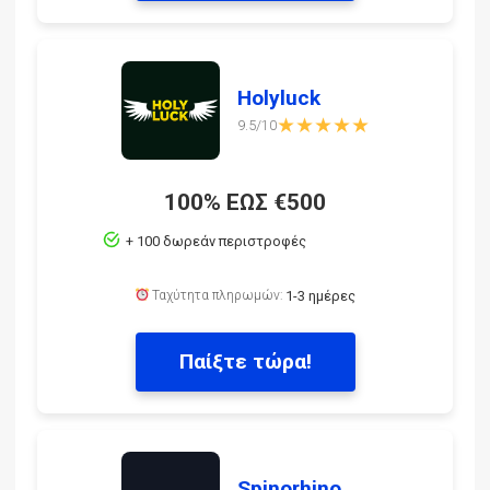
Holyluck
★★★★★
9.5/10
100% ΈΩΣ €500
+ 100 δωρεάν περιστροφές
Ταχύτητα πληρωμών:
1-3 ημέρες
Παίξτε τώρα!
Spinorhino