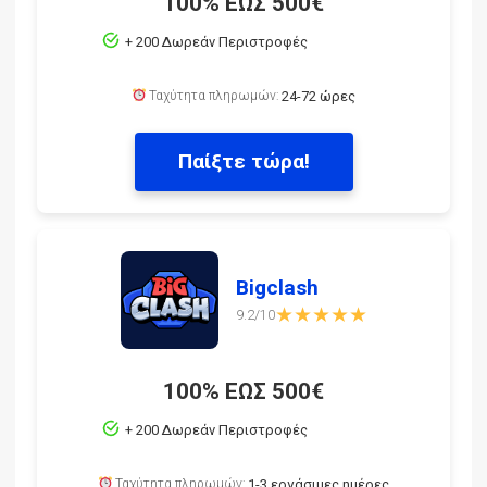
100% ΈΩΣ 500€
+ 200 Δωρεάν Περιστροφές
Ταχύτητα πληρωμών:
24-72 ώρες
Παίξτε τώρα!
Bigclash
★★★★★
9.2/10
100% ΈΩΣ 500€
+ 200 Δωρεάν Περιστροφές
Ταχύτητα πληρωμών:
1-3 εργάσιμες ημέρες