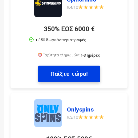
★★★★★
9.4/10
350% ΈΩΣ 6000 €
+ 350 δωρεάν περιστροφές
Ταχύτητα πληρωμών:
1-3 ημέρες
Παίξτε τώρα!
Onlyspins
★★★★★
9.3/10