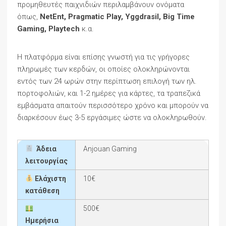
προμηθευτές παιχνιδιών περιλαμβάνουν ονόματα
όπως,
NetEnt, Pragmatic Play, Yggdrasil, Big Time
Gaming, Playtech
κ.α.
Η πλατφόρμα είναι επίσης γνωστή για τις γρήγορες
πληρωμές των κερδών, οι οποίες ολοκληρώνονται
εντός των 24 ωρών στην περίπτωση επιλογή των ηλ.
πορτοφολιών, και 1-2 ημέρες για κάρτες, τα τραπεζικά
εμβάσματα απαιτούν περισσότερο χρόνο και μπορούν να
διαρκέσουν έως 3-5 εργάσιμες ώστε να ολοκληρωθούν.
Άδεια
Anjouan Gaming
λειτουργίας
Ελάχιστη
10€
κατάθεση
500€
Ημερήσια