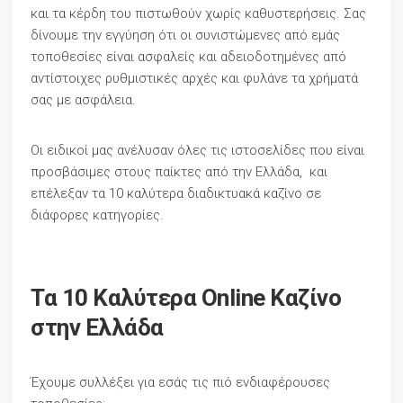
και τα κέρδη του πιστωθούν χωρίς καθυστερήσεις. Σας
δίνουμε την εγγύηση ότι οι συνιστώμενες από εμάς
τοποθεσίες είναι ασφαλείς και αδειοδοτημένες από
αντίστοιχες ρυθμιστικές αρχές και φυλάνε τα χρήματά
σας με ασφάλεια.
Οι ειδικοί μας ανέλυσαν όλες τις ιστοσελίδες που είναι
προσβάσιμες στους παίκτες από την Ελλάδα, και
επέλεξαν τα 10 καλύτερα διαδικτυακά καζίνο σε
διάφορες κατηγορίες.
Τα 10 Καλύτερα Online Καζίνο
στην Ελλάδα
Έχουμε συλλέξει για εσάς τις πιό ενδιαφέρουσες