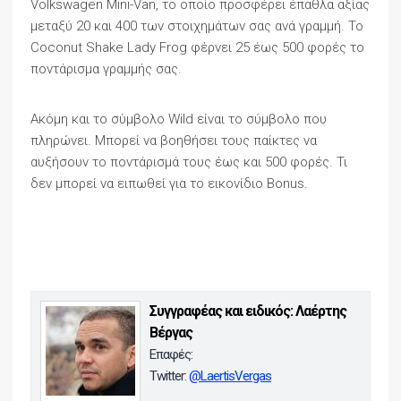
Volkswagen Mini-Van, το οποίο προσφέρει έπαθλα αξίας
μεταξύ 20 και 400 των στοιχημάτων σας ανά γραμμή. Το
Coconut Shake Lady Frog φέρνει 25 έως 500 φορές το
ποντάρισμα γραμμής σας.
Ακόμη και το σύμβολο Wild είναι το σύμβολο που
πληρώνει. Μπορεί να βοηθήσει τους παίκτες να
αυξήσουν το ποντάρισμά τους έως και 500 φορές. Τι
δεν μπορεί να ειπωθεί για το εικονίδιο Bonus.
Συγγραφέας και ειδικός: Λαέρτης
Βέργας
Επαφές:
Twitter:
@LaertisVergas