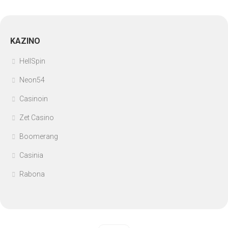
ΚΑΖΙΝΟ
HellSpin
Neon54
Casinoin
Zet Casino
Boomerang
Casinia
Rabona