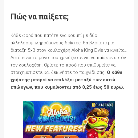
Πώς να παίξετε;
Κάθε φορά που πατάτε ένα κουμπί με δύο
αλληλοσυμπληρούμενους δείκτες, θα βλέπετε μια
διάταξη 5×3 στον κουλοχέρη Aloha King Elvis να κινείται.
Αυτό είναι το μόνο που χρειάζεστε για να παίξετε αυτόν
τον κουλοχέρη. Ορίστε το ποσό που επιθυμείτε να
στοιχηματίσετε και ξεκινήστε το παιχνίδι σας.
Ο κάθε
χρήστης μπορεί να επιλέξει μεταξύ των οκτώ
επιλογών, που κυμαίνονται από 0,25 έως 50 ευρώ.