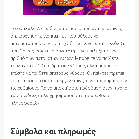
Το σύμβολο A στα δεξιά του κουμπιού αναπαραγωγής
δημιουργήθηκε για παίκτες που θέλουν να
αυτοματοποιήσουν το παιχνίδι. Και είναι αυτή η ένδειξη
που θα σας δώσει τη δυνατότητα να επιλέξετε τον
αριθμό των αυτόματων γύρων. Μπορείτε να παίξετε
τουλάχιστον 10 αυτόματους γύρους, αλλά μπορείτε
επίσης να παίξετε άπειρους γύρους. Οι παίκτες πρέπει
να πατήσουν το κουμπί εργαλείων για να προσαρμόσουν
τις ρυθμίσεις. Για να αποκτήσετε πρόσβαση στον πίνακα
των κερδών, απλά χρησιμοποιήστε το σύμβολο
πληροφοριών.
Σύμβολα και πληρωμές