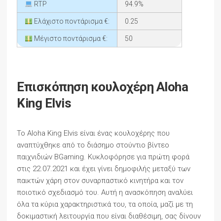
RTP
94.9%
Ελάχιστο ποντάρισμα €:
0.25
Μέγιστο ποντάρισμα €:
50
Επισκόπηση κουλοχέρη Aloha
King Elvis
Το Aloha King Elvis είναι ένας κουλοχέρης που
αναπτύχθηκε από το διάσημο στούντιο βίντεο
παιχνιδιών BGaming. Κυκλοφόρησε για πρώτη φορά
στις 22.07.2021 και έχει γίνει δημοφιλής μεταξύ των
παικτών χάρη στον συναρπαστικό κινητήρα και τον
ποιοτικό σχεδιασμό του. Αυτή η ανασκόπηση αναλύει
όλα τα κύρια χαρακτηριστικά του, τα οποία, μαζί με τη
δοκιμαστική λειτουργία που είναι διαθέσιμη, σας δίνουν