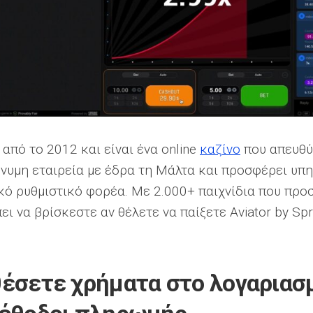
 από το 2012 και είναι ένα online
καζίνο
που απευθύν
νυμη εταιρεία με έδρα τη Μάλτα και προσφέρει υπη
κό ρυθμιστικό φορέα. Με 2.000+ παιχνίδια που προσ
ει να βρίσκεστε αν θέλετε να παίξετε Aviator by Spr
έσετε χρήματα στο λογαριασμό