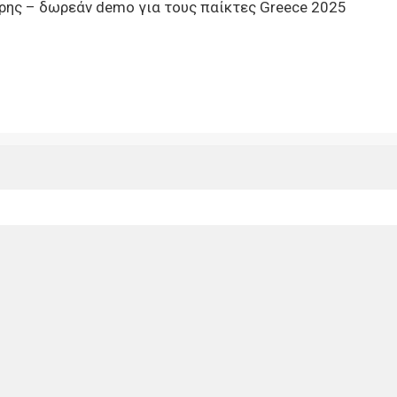
χέρης – δωρεάν demo για τους παίκτες Greece 2025