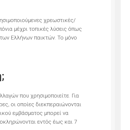
ρησιμοποιούμενες χρεωστικές/
όνια μέχρι τοπικές λύσεις όπως
ξύ των Ελλήνων παικτών. Το μόνο
;
λαγών που χρησιμοποιείτε. Για
ρες, οι οποίες διεκπεραιώνονται
ικού εμβάσματος μπορεί να
λοκληρώνονται εντός έως και 7