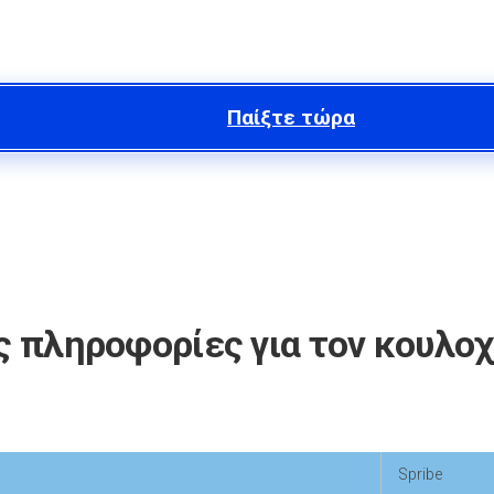
Παίξτε τώρα
 πληροφορίες για τον κουλοχ
Spribe