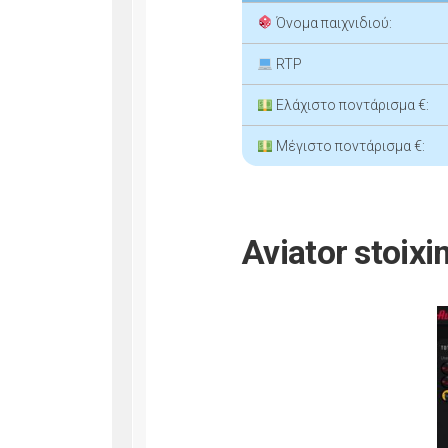
Όνομα παιχνιδιού:
RTP
Ελάχιστο ποντάρισμα €:
Μέγιστο ποντάρισμα €:
Aviator stoi