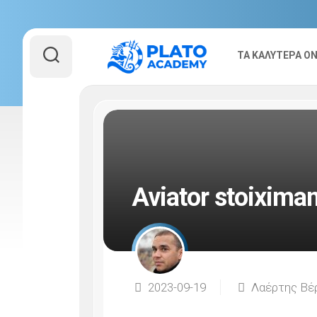
Skip
to
ΤΑ ΚΑΛΥΤΕΡΑ ON
content
BIGCLASH
SPINIT
ROBOCAT
LEGIANO
Aviator stoiximan
SG
CASINO
VERDE
CASINO
SPINANGA
2023-09-19
Λαέρτης Βέ
MALINA
CASINO