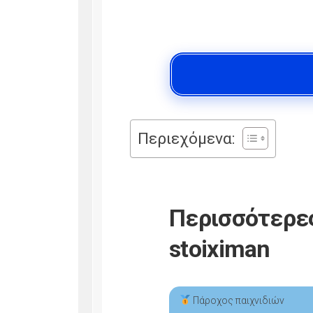
Περιεχόμενα:
Περισσότερες
stoiximan
Πάροχος παιχνιδιών