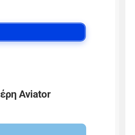
έρη Aviator