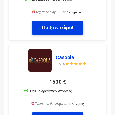
Ταχύτητα πληρωμών:
1-3 ημέρες
Παίξτε τώρα!
Casoola
★★★★★
9.7/10
1500 €
+ 200 δωρεάν περιστροφές
Ταχύτητα πληρωμών:
24-72 ώρες