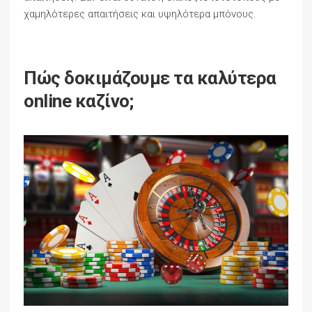
χαμηλότερες απαιτήσεις και υψηλότερα μπόνους.
Πώς δοκιμάζουμε τα καλύτερα
online καζίνο;