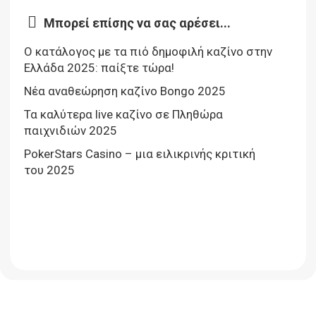
Μπορεί επίσης να σας αρέσει...
Ο κατάλογος με τα πιό δημοφιλή καζίνο στην
Ελλάδα 2025: παίξτε τώρα!
Νέα αναθεώρηση καζίνο Bongo 2025
Τα καλύτερα live καζίνο σε Πληθώρα
παιχνιδιών 2025
PokerStars Casino – μια ειλικρινής κριτική
του 2025