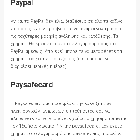
Paypal
Αν και το PayPal δεν είναι διαθέσιμο σε όλα τα καζίνο,
για όσους έχουν πρόσβαση, είναι αναμφίβολα μία από
τις ταχύτερες μορφές ανάληψης και κατάθεσης. Τα
χρήματα θα εμφανιστούν στον λογαριασμό σας στο
PayPal αμέσως. Από εκεί μπορείτε να μεταφέρετε τα
χρήματά σας στην τράπεζά σας (αυτό μπορεί να
διαρκέσει μερικές ημέρες).
Paysafecard
Η Paysafecard σας προσφέρει την ευελιξία των
ηλεκτρονικών πληρωμών, επιτρέποντάς σας να
πληρώνετε και να λαμβάνετε χρήματα χρησιμοποιώντας
τον 16ψήφιο κωδικό PIN της paysafecard. Εάν έχετε
χρήματα στο λογαριασμό σας paysafecard, μπορείτε