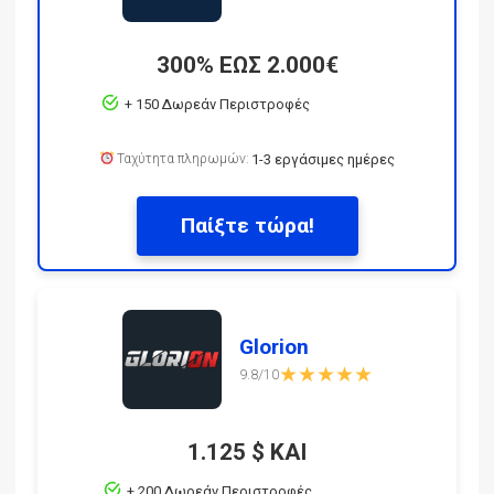
300% ΈΩΣ 2.000€
+ 150 Δωρεάν Περιστροφές
Ταχύτητα πληρωμών:
1-3 εργάσιμες ημέρες
Παίξτε τώρα!
Glorion
★★★★★
9.8/10
1.125 $ ΚΑΙ
+ 200 Δωρεάν Περιστροφές