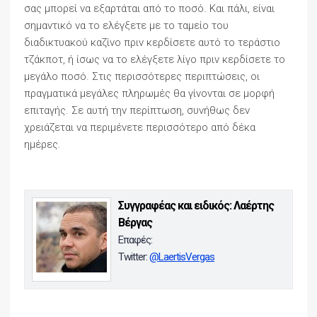
σας μπορεί να εξαρτάται από το ποσό. Και πάλι, είναι
σημαντικό να το ελέγξετε με το ταμείο του
διαδικτυακού καζίνο πριν κερδίσετε αυτό το τεράστιο
τζάκποτ, ή ίσως να το ελέγξετε λίγο πριν κερδίσετε το
μεγάλο ποσό. Στις περισσότερες περιπτώσεις, οι
πραγματικά μεγάλες πληρωμές θα γίνονται σε μορφή
επιταγής. Σε αυτή την περίπτωση, συνήθως δεν
χρειάζεται να περιμένετε περισσότερο από δέκα
ημέρες.
Συγγραφέας και ειδικός: Λαέρτης
Βέργας
Επαφές:
Twitter:
@LaertisVergas