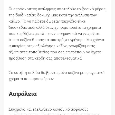
Οι απρόσκοπτες αναλήψεις αποτελούν το βασικό μέρος
της διαδικασίας δοκιμής μας κατά την ανάλυση των
καζίνο. Το να παίζετε δωρεάν παιχνίδια είναι
διασκεδαστικό, αλλά όταν χρησιμοποιείτε τα χρήματα
που κερδίζετε με κόπο, είναι σημαντικό να γνωρίζετε
ότι το καζίνο θα σας τα επιστρέψει γρήγορα. Με χρόνια
εμπειρίας στην αξιολόγηση καζίνο, γνωρίζουμε τις
αξιόπιστες τοποθεσίες που σας επιτρέπουν να έχετε
πρόσβαση στα κέρδη σας αποτελεσματικά.
Σε αυτή τη σελίδα θα βρείτε μόνο καζίνο με πραγματικά
χρήματα που προσφέρουν:
Ασφάλεια
Σύγχρονο και εξελιγμένο λογισμικό ασφαλούς