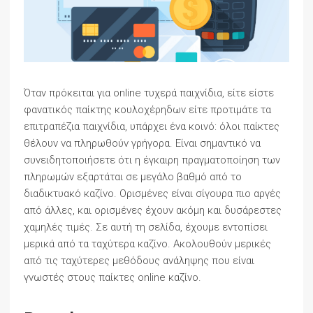
Όταν πρόκειται για online τυχερά παιχνίδια, είτε είστε
φανατικός παίκτης κουλοχέρηδων είτε προτιμάτε τα
επιτραπέζια παιχνίδια, υπάρχει ένα κοινό: όλοι παίκτες
θέλουν να πληρωθούν γρήγορα. Είναι σημαντικό να
συνειδητοποιήσετε ότι η έγκαιρη πραγματοποίηση των
πληρωμών εξαρτάται σε μεγάλο βαθμό από το
διαδικτυακό καζίνο. Ορισμένες είναι σίγουρα πιο αργές
από άλλες, και ορισμένες έχουν ακόμη και δυσάρεστες
χαμηλές τιμές. Σε αυτή τη σελίδα, έχουμε εντοπίσει
μερικά από τα ταχύτερα καζίνο. Ακολουθούν μερικές
από τις ταχύτερες μεθόδους ανάληψης που είναι
γνωστές στους παίκτες online καζίνο.