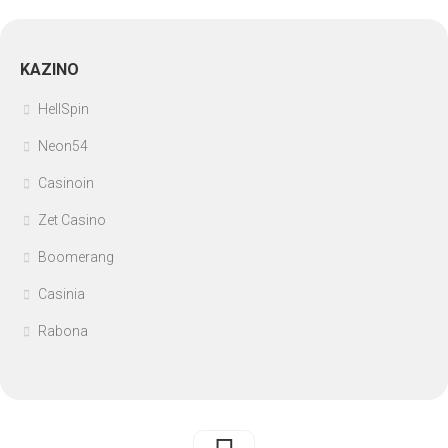
ΚΑΖΙΝΟ
HellSpin
Neon54
Casinoin
Zet Casino
Boomerang
Casinia
Rabona