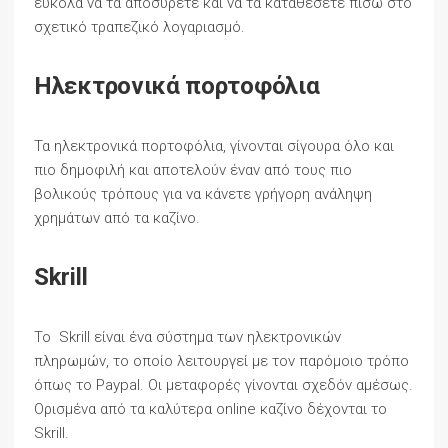
εύκολα να τα αποσύρετε και να τα καταθέσετε πίσω στο
σχετικό τραπεζικό λογαριασμό.
Ηλεκτρονικά πορτοφόλια
Τα ηλεκτρονικά πορτοφόλια, γίνονται σίγουρα όλο και
πιο δημοφιλή και αποτελούν έναν από τους πιο
βολικούς τρόπους για να κάνετε γρήγορη ανάληψη
χρημάτων από τα καζίνο.
Skrill
Το Skrill είναι ένα σύστημα των ηλεκτρονικών
πληρωμών, το οποίο λειτουργεί με τον παρόμοιο τρόπο
όπως το Paypal. Οι μεταφορές γίνονται σχεδόν αμέσως.
Ορισμένα από τα καλύτερα online καζίνο δέχονται το
Skrill.