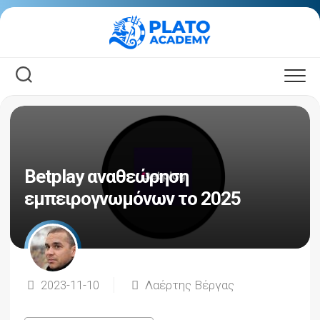
Skip
to
content
Betplay αναθεώρηση
εμπειρογνωμόνων το 2025
2023-11-10
Λαέρτης Βέργας