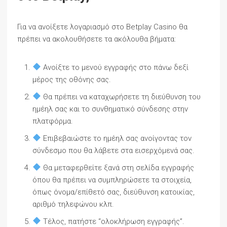
Για να ανοίξετε λογαριασμό στο Betplay Casino θα
πρέπει να ακολουθήσετε τα ακόλουθα βήματα:
Ανοίξτε το μενού εγγραφής στο πάνω δεξί
μέρος της οθόνης σας.
Θα πρέπει να καταχωρήσετε τη διεύθυνση του
ημέηλ σας και το συνθηματικό σύνδεσης στην
πλατφόρμα.
Επιβεβαιώστε το ημέηλ σας ανοίγοντας τον
σύνδεσμο που θα λάβετε στα εισερχόμενά σας.
Θα μεταφερθείτε ξανά στη σελίδα εγγραφής
όπου θα πρέπει να συμπληρώσετε τα στοιχεία,
όπως όνομα/επίθετό σας, διεύθυνση κατοικίας,
αριθμό τηλεφώνου κλπ.
Τέλος, πατήστε “ολοκλήρωση εγγραφής”.