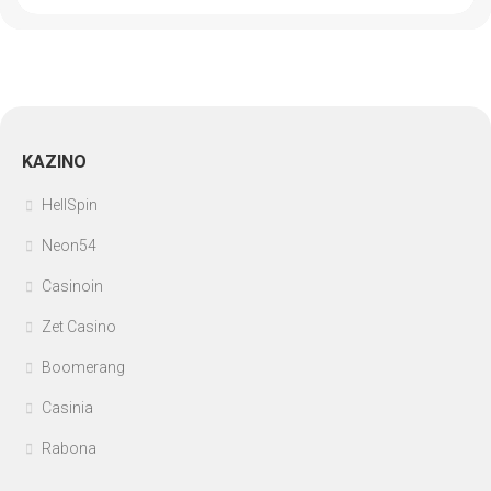
ΚΑΖΙΝΟ
HellSpin
Neon54
Casinoin
Zet Casino
Boomerang
Casinia
Rabona