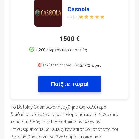
Casoola
★★★★★
9.7/10
1500 €
+ 200 δωρεάν περιστροφές
Ταχύτητα πληρωμών:
24-72 ώρες
Παίξτε τώρα!
Το Betplay Casinoανακηρύχθηκε ως καλύτερο
διαδικτυακό καζίνο κρυπτονομισμάτων το 2025 από
τους οπαδούς των blockchain συναλλαγών.
Επισκεφθήκαμε και εμείς τον επίσημο ιστότοπο του
Betplay Casino για να βγάλουμε τα δικά μας