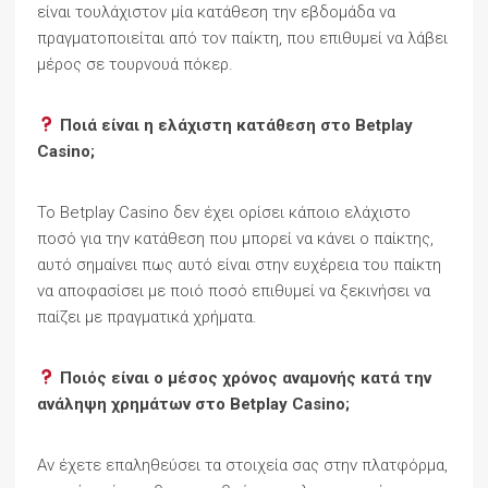
είναι τουλάχιστον μία κατάθεση την εβδομάδα να
πραγματοποιείται από τον παίκτη, που επιθυμεί να λάβει
μέρος σε τουρνουά πόκερ.
Ποιά είναι η ελάχιστη κατάθεση στο Betplay
Casino;
Το Betplay Casino δεν έχει ορίσει κάποιο ελάχιστο
ποσό για την κατάθεση που μπορεί να κάνει ο παίκτης,
αυτό σημαίνει πως αυτό είναι στην ευχέρεια του παίκτη
να αποφασίσει με ποιό ποσό επιθυμεί να ξεκινήσει να
παίζει με πραγματικά χρήματα.
Ποιός είναι ο μέσος χρόνος αναμονής κατά την
ανάληψη χρημάτων στο Betplay Casino;
Αν έχετε επαληθεύσει τα στοιχεία σας στην πλατφόρμα,