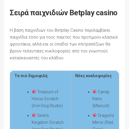
Σειρά παιχνιδιών Betplay casino
Η βάση παιχνιδιών του Betplay Casino περιλαμβάνει
παιχνίδια τόσο για τους παίκτες που προτιμούν κλασικά
φρουτάκια, αλλά και οι οπαδοί των επιτραπέζιων θα
βρουν τελευταίες κυκλοφορίες από του γνωστούς
κατασκευαστές του κλάδου.
Τα πιό δημοφιλή
Νέες κυκλοφορίες
Treasure of
Candy
Horus Scratch
Keno
(Iron Dog Studio)
(Mascot)
Siren’s
Dragon’s
Kingdom Scratch
Mirror (Red