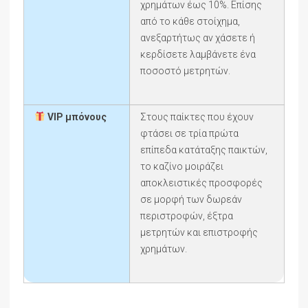
χρημάτων έως 10%. Επίσης
από το κάθε στοίχημα,
ανεξαρτήτως αν χάσετε ή
κερδίσετε λαμβάνετε ένα
ποσοστό μετρητών.
VIP μπόνους
Στους παίκτες που έχουν
φτάσει σε τρία πρώτα
επίπεδα κατάταξης παικτών,
το καζίνο μοιράζει
αποκλειστικές προσφορές
σε μορφή των δωρεάν
περιστροφών, έξτρα
μετρητών και επιστροφής
χρημάτων.