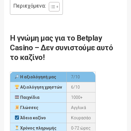
Περιεχόμενα:
Η γνώμη μας για το Betplay
Casino – Δεν συνιστούμε αυτό
το καζίνο!
Η αξιολόγησή μας
7/10
Αξιολόγηση χρηστών
6/10
Παιχνίδια
1000+
Γλώσσες
Αγγλικά
Άδεια καζίνο
Κουρασάο
Χρόνος πληρωμής
0-72 ώρες