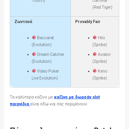
Touch)
Carnival
(Red Tiger)
Ζωντανά
Provably Fair
Baccarat
Hilo
(Evolution)
(Spribe)
Dream Catcher
Aviator
(Evolution)
(Spribe)
Video Poker
Keno
Live Evolution)
(Spribe)
Τα καλύτερα καζίνο με
καζίνο με δωρεάν slot
παιχνίδια
είναι εδώ και σας περιμένουν.