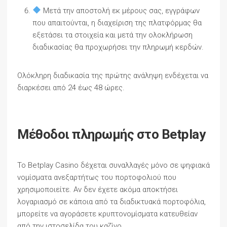
Μετά την αποστολή εκ μέρους σας, εγγράφων
που απαιτούνται, η διαχείριση της πλατφόρμας θα
εξετάσει τα στοιχεία και μετά την ολοκλήρωση
διαδικασίας θα προχωρήσει την πληρωμή κερδών.
Ολόκληρη διαδικασία της πρώτης ανάληψη ενδέχεται να
διαρκέσει από 24 έως 48 ώρες.
Μέθοδοι πληρωμής στο Betplay
Το Betplay Casino δέχεται συναλλαγές μόνο σε ψηφιακά
νομίσματα ανεξαρτήτως του πορτοφολιού που
χρησιμοποιείτε. Αν δεν έχετε ακόμα αποκτήσει
λογαριασμό σε κάποια από τα διαδικτυακά πορτοφόλια,
μπορείτε να αγοράσετε κρυπτονομίσματα κατευθείαν
από την ιστοσελίδα του καζίνο.