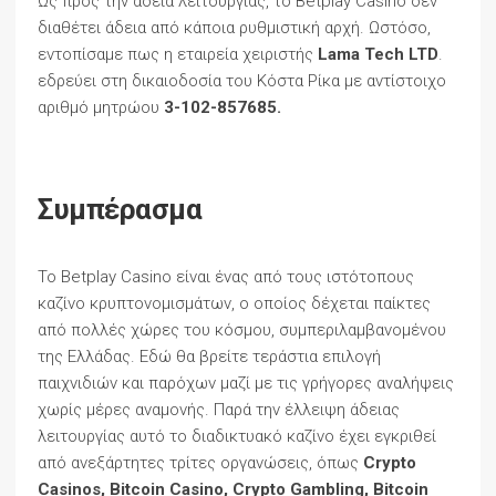
Ως προς την άδεια λειτουργίας, το Betplay Casino δεν
διαθέτει άδεια από κάποια ρυθμιστική αρχή. Ωστόσο,
εντοπίσαμε πως η εταιρεία χειριστής
Lama Tech LTD
.
εδρεύει στη δικαιοδοσία του Κόστα Ρίκα με αντίστοιχο
αριθμό μητρώου
3-102-857685.
Συμπέρασμα
Το Betplay Casino είναι ένας από τους ιστότοπους
καζίνο κρυπτονομισμάτων, ο οποίος δέχεται παίκτες
από πολλές χώρες του κόσμου, συμπεριλαμβανομένου
της Ελλάδας. Εδώ θα βρείτε τεράστια επιλογή
παιχνιδιών και παρόχων μαζί με τις γρήγορες αναλήψεις
χωρίς μέρες αναμονής. Παρά την έλλειψη άδειας
λειτουργίας αυτό το διαδικτυακό καζίνο έχει εγκριθεί
από ανεξάρτητες τρίτες οργανώσεις, όπως
Crypto
Casinos, Bitcoin Casino, Crypto Gambling, Bitcoin