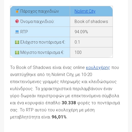
Πάροχος παιχνιδιών
Nolimit City
Όνομα παιχνιδιού:
Book of shadows
RTP
94.09%
Ελάχιστο ποντάρισμα €:
0.1
Μέγιστο ποντάρισμα €:
100
Το Book of Shadows είναι ένας online
κουλοχέρης
που
αναπτύχθηκε από τη Nolimit City, με 10-20
επεκτεινόμενες γραμμές πληρωμής και κλειδώσιμους
κυλίνδρους. Τα χαρακτηριστικά περιλαμβάνουν έναν
γύρο δωρεάν περιστροφών με επεκτεινόμενα σύμβολα
και ένα κορυφαίο έπαθλο
30.338
φορές το ποντάρισμά
σας. Το RTP αυτού του κουλοχέρη με μέση
μεταβλητότητα είναι
96,01%
.