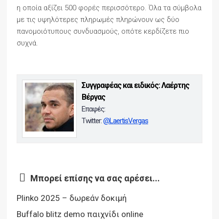
η οποία αξίζει 500 φορές περισσότερο. Όλα τα σύμβολα
με τις υψηλότερες πληρωμές πληρώνουν ως δύο
πανομοιότυπους συνδυασμούς, οπότε κερδίζετε πιο
συχνά.
Συγγραφέας και ειδικός: Λαέρτης
Βέργας
Επαφές:
Twitter:
@LaertisVergas
Μπορεί επίσης να σας αρέσει...
Plinko 2025 – δωρεάν δοκιμή
Buffalo blitz demo παιχνίδι online