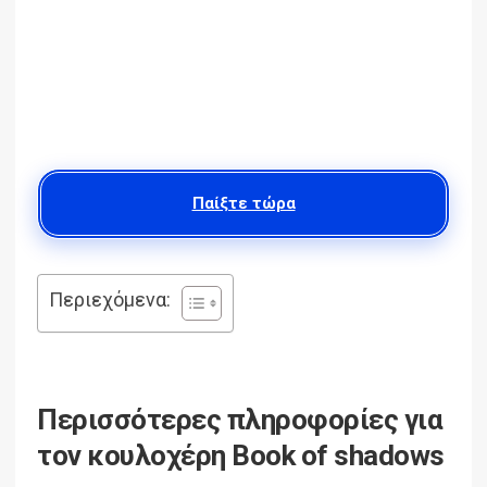
Παίξτε τώρα
Περιεχόμενα:
Περισσότερες πληροφορίες για
τον κουλοχέρη Book of shadows