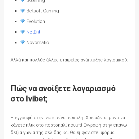
BGaming
Betsoft Gaming
Evolution
NetEnt
Novomatic
Αλλά και πολλές άλλες εταιρείες ανάπτυξης λογισμικού.
Πώς να ανοίξετε λογαριασμό
στο Ivibet;
Η εγγραφή στην Ivibet είναι εύκολη. Χρειάζεται μόνο να
κάνετε κλικ στο πορτοκαλί κουμπί Εγγραφή στην επάνω
δεξιά γωνία της σελίδας και θα εμφανιστεί φόρμα