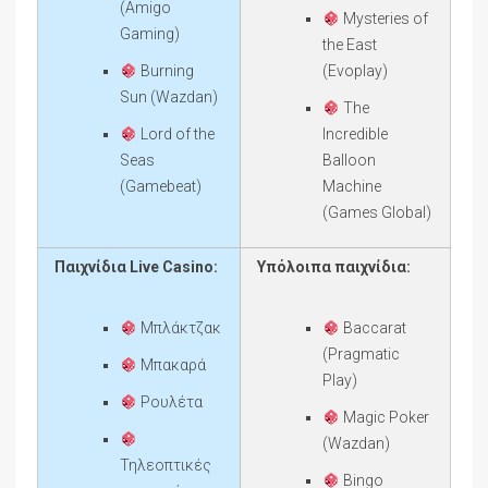
(Amigo
Mysteries of
Gaming)
the East
Burning
(Evoplay)
Sun (Wazdan)
The
Lord of the
Incredible
Seas
Balloon
(Gamebeat)
Machine
(Games Global)
Παιχνίδια Live Casino:
Υπόλοιπα παιχνίδια:
Μπλάκτζακ
Baccarat
(Pragmatic
Μπακαρά
Play)
Ρουλέτα
Magic Poker
(Wazdan)
Τηλεοπτικές
Bingo