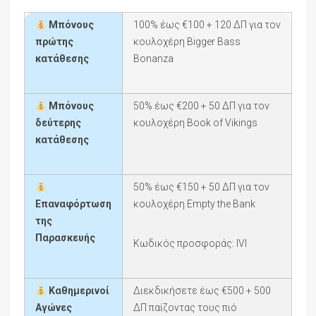
Μπόνους
100% έως €100 + 120 ΔΠ για τον
πρώτης
κουλοχέρη Bigger Bass
κατάθεσης
Bonanza
Μπόνους
50% έως €200 + 50 ΔΠ για τον
δεύτερης
κουλοχέρη Book of Vikings
κατάθεσης
50% έως €150 + 50 ΔΠ για τον
Επαναφόρτωση
κουλοχέρη Empty the Bank
της
Παρασκευής
Κωδικός προσφοράς: IVI
Καθημερινοί
Διεκδικήσετε έως €500 + 500
Αγώνες
ΔΠ παίζοντας τους πιό