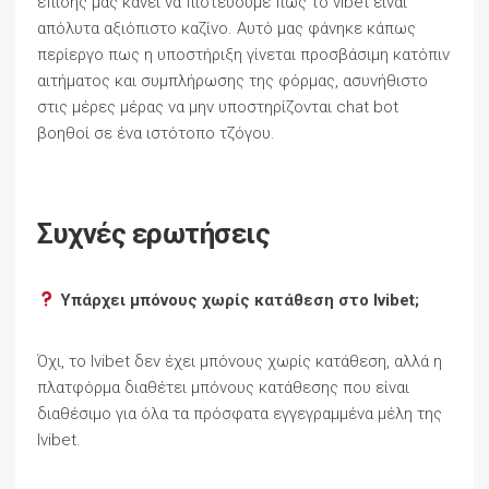
επίσης μας κάνει να πιστεύουμε πως το vibet είναι
απόλυτα αξιόπιστο καζίνο. Αυτό μας φάνηκε κάπως
περίεργο πως η υποστήριξη γίνεται προσβάσιμη κατόπιν
αιτήματος και συμπλήρωσης της φόρμας, ασυνήθιστο
στις μέρες μέρας να μην υποστηρίζονται chat bot
βοηθοί σε ένα ιστότοπο τζόγου.
Συχνές ερωτήσεις
Υπάρχει μπόνους χωρίς κατάθεση στο Ivibet;
Όχι, το Ivibet δεν έχει μπόνους χωρίς κατάθεση, αλλά η
πλατφόρμα διαθέτει μπόνους κατάθεσης που είναι
διαθέσιμο για όλα τα πρόσφατα εγγεγραμμένα μέλη της
Ivibet.