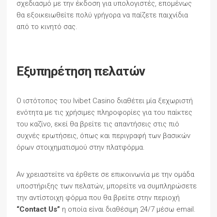
σχεδιασμό με την έκδοση για υπολογιστές, επομένως
θα εξοικειωθείτε πολύ γρήγορα να παίζετε παιχνίδια
από το κινητό σας.
Εξυπηρέτηση πελατών
Ο ιστότοπος του Ivibet Casino διαθέτει μία ξεχωριστή
ενότητα με τις χρήσιμες πληροφορίες για του παίκτες
του καζίνο, εκεί θα βρείτε τις απαντήσεις στις πιό
συχνές ερωτήσεις, όπως και περιγραφή των βασικών
όρων στοιχηματισμού στην πλατφόρμα.
Αν χρειαστείτε να έρθετε σε επικοινωνία με την ομάδα
υποστήριξης των πελατών, μπορείτε να συμπληρώσετε
την αντίστοιχη φόρμα που θα βρείτε στην περιοχή
“Contact Us”
η οποία είναι διαθέσιμη 24/7 μέσω email.