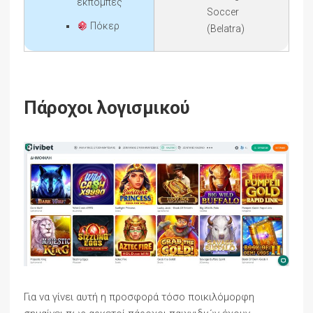
εκπομπές
Soccer
Πόκερ
(Belatra)
Πάροχοι λογισμικού
Για να γίνει αυτή η προσφορά τόσο ποικιλόμορφη