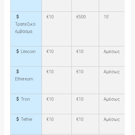
€10
€500
15’
Τραπεζικό
έμβασμα
Litecoin
€10
€10
Αμέσως
€10
€10
Αμέσως
Ethereum
Tron
€10
€10
Αμέσως
Tether
€10
€10
Αμέσως