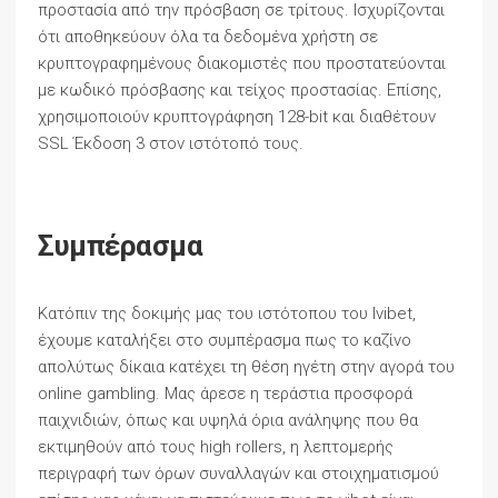
προστασία από την πρόσβαση σε τρίτους. Ισχυρίζονται
ότι αποθηκεύουν όλα τα δεδομένα χρήστη σε
κρυπτογραφημένους διακομιστές που προστατεύονται
με κωδικό πρόσβασης και τείχος προστασίας. Επίσης,
χρησιμοποιούν κρυπτογράφηση 128-bit και διαθέτουν
SSL Έκδοση 3 στον ιστότοπό τους.
Συμπέρασμα
Κατόπιν της δοκιμής μας του ιστότοπου του Ivibet,
έχουμε καταλήξει στο συμπέρασμα πως το καζίνο
απολύτως δίκαια κατέχει τη θέση ηγέτη στην αγορά του
online gambling. Μας άρεσε η τεράστια προσφορά
παιχνιδιών, όπως και υψηλά όρια ανάληψης που θα
εκτιμηθούν από τους high rollers, η λεπτομερής
περιγραφή των όρων συναλλαγών και στοιχηματισμού