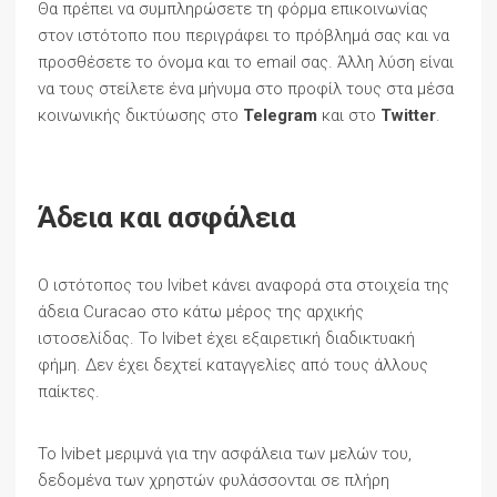
Θα πρέπει να συμπληρώσετε τη φόρμα επικοινωνίας
στον ιστότοπο που περιγράφει το πρόβλημά σας και να
προσθέσετε το όνομα και το email σας. Άλλη λύση είναι
να τους στείλετε ένα μήνυμα στο προφίλ τους στα μέσα
κοινωνικής δικτύωσης στο
Telegram
και στο
Twitter
.
Άδεια και ασφάλεια
Ο ιστότοπος του Ivibet κάνει αναφορά στα στοιχεία της
άδεια Curacao στο κάτω μέρος της αρχικής
ιστοσελίδας. Το Ivibet έχει εξαιρετική διαδικτυακή
φήμη. Δεν έχει δεχτεί καταγγελίες από τους άλλους
παίκτες.
Το Ivibet μεριμνά για την ασφάλεια των μελών του,
δεδομένα των χρηστών φυλάσσονται σε πλήρη