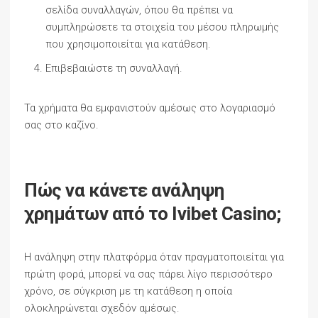
σελίδα συναλλαγών, όπου θα πρέπει να
συμπληρώσετε τα στοιχεία του μέσου πληρωμής
που χρησιμοποιείται για κατάθεση.
Επιβεβαιώστε τη συναλλαγή.
Τα χρήματα θα εμφανιστούν αμέσως στο λογαριασμό
σας στο καζίνο.
Πώς να κάνετε ανάληψη
χρημάτων από το Ivibet Casino;
Η ανάληψη στην πλατφόρμα όταν πραγματοποιείται για
πρώτη φορά, μπορεί να σας πάρει λίγο περισσότερο
χρόνο, σε σύγκριση με τη κατάθεση η οποία
ολοκληρώνεται σχεδόν αμέσως.