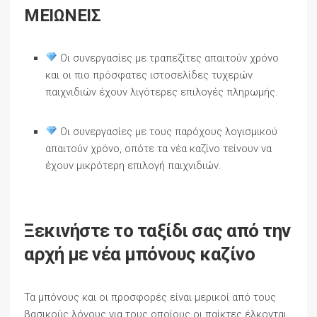
ΜΕΙΩΝΕΙΣ
Οι συνεργασίες με τραπεζίτες απαιτούν χρόνο
και οι πιο πρόσφατες ιστοσελίδες τυχερών
παιχνιδιών έχουν λιγότερες επιλογές πληρωμής.
Οι συνεργασίες με τους παρόχους λογισμικού
απαιτούν χρόνο, οπότε τα νέα καζίνο τείνουν να
έχουν μικρότερη επιλογή παιχνιδιών.
Ξεκινήστε το ταξίδι σας από την
αρχή με νέα μπόνους καζίνο
Τα μπόνους και οι προσφορές είναι μερικοί από τους
βασικούς λόγους για τους οποίους οι παίκτες έλκονται