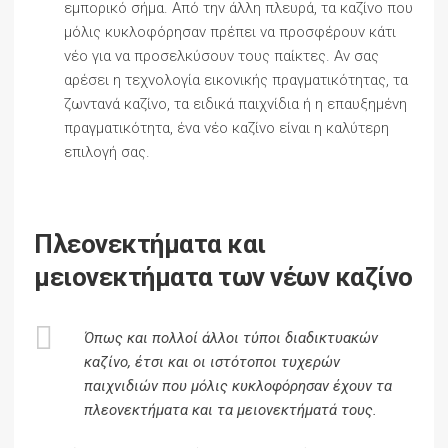
εμπορικό σήμα. Από την άλλη πλευρά, τα καζίνο που
μόλις κυκλοφόρησαν πρέπει να προσφέρουν κάτι
νέο για να προσελκύσουν τους παίκτες. Αν σας
αρέσει η τεχνολογία εικονικής πραγματικότητας, τα
ζωντανά καζίνο, τα ειδικά παιχνίδια ή η επαυξημένη
πραγματικότητα, ένα νέο καζίνο είναι η καλύτερη
επιλογή σας.
Πλεονεκτήματα και
μειονεκτήματα των νέων καζίνο
Όπως και πολλοί άλλοι τύποι διαδικτυακών
καζίνο, έτσι και οι ιστότοποι τυχερών
παιχνιδιών που μόλις κυκλοφόρησαν έχουν τα
πλεονεκτήματα και τα μειονεκτήματά τους.