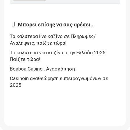
Μπορεί επίσης να σας αρέσει...
Τα καλύτερα live καζίνο σε Πληρωμές/
Αναλήψεις: παίξτε τώρα!
Τα καλύτερα νέα καζίνο στην Ελλάδα 2025:
Παίξτε τώρα!
Boaboa Casino : Ανασκόπηση
Casinoin αναθεώρηση εμπειρογνωμόνων σε
2025