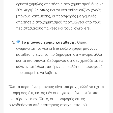
αρκετά χαμηλές απαιτήσεις στοιχηματισμού έως και
30x. Ακριβώς όπως και τα νέα online καζίνο χωρίς
μπόνους κατάθεσης, οι προσφορές με χαμηλές
απαιτήσεις στοιχηματισμού προτιμώνται από τους
περιστασιακούς παίκτες και τους lowrollers.
Το μπόνους χωρίς κατάθεση
. Όπως
αναμενόταν, τα νέα online καζίνο χωρίς μπόνους
κατάθεσης είναι τα πιο δημοφιλή στην αγορά, αλλά
και τα πιο σπάνια. Δεδομένου ότι δεν χρειάζεται να
κάνετε κατάθεση, αυτή είναι η καλύτερη προσφορά
που μπορείτε να λάβετε.
Όλα τα παραπάνω μπόνους είναι υπέροχα, αλλά να έχετε
υπόψη σας ότι, εκτός εάν οι συγκεκριμένοι ιστότοποι
αναφέρουν το αντίθετο, οι προσφορές αυτές
συνοδεύονται από απαιτήσεις στοιχηματισμού.