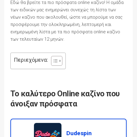
Εδώ θα βρείτε τα πιο πρόσφατα online καζίνο! Η ομάδα
των ειδικών μας ενημερώνει συνεχώς τη λίστα των
νέων καζίνο που ακολουθεί, ώστε να μπορούμε να σας
προσφέρουμε την ολοκληρωμένη, λεπτομερή και
ενημερωμένη λίστα με τα πιο πρόσφατα online καζίνο
των τελευταίων 12 μηνών.
Περιεχόμενα:
Το καλύτερο Online καζίνο που
άνοιξαν πρόσφατα
Dudespin