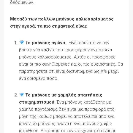
δεδομένων.
Μεταξύ των πολλών μπόνους καλωσορίσματος
στην αγορά, τα πιο σημαντικά είναι:
Τ
ο μπόνους αγώνα
. Είναι αδύνατο να μην
βρείτε νέα καζίνο που προσφέρουν αντίστοιχα
μπόνους καλωσορίσματος. Αυτές οι προσφορές
είναι οι πιο συνηθισμένες και οι πιο ουσιαστικές. Θα
παρατηρήσετε ότι είναι διατυπωμένα ως X% μέχρι
ένα ορισμένο ποσό.
Το μπόνους με χαμηλές απαιτήσεις
στοιχηματισμού
. Ένα μπόνους κατάθεσης με
χαμηλό ποντάρισμα δεν είναι μια προσφορά από
μόνη της, καθώς μπορεί να αποτελείται από ένα
κανονικό μπόνους αγώνα ή ένα μπόνους χωρίς
κατάθεση. Αυτό που το κάνει ξεχωριστό είναι οι