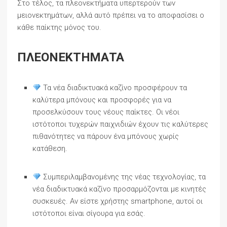
Στο τέλος, τα πλεονεκτήματα υπερτερούν των
μειονεκτημάτων, αλλά αυτό πρέπει να το αποφασίσει ο
κάθε παίκτης μόνος του.
ΠΛΕΟΝΕΚΤΗΜΑΤΑ
Τα νέα διαδικτυακά καζίνο προσφέρουν τα
καλύτερα μπόνους και προσφορές για να
προσελκύσουν τους νέους παίκτες. Οι νέοι
ιστότοποι τυχερών παιχνιδιών έχουν τις καλύτερες
πιθανότητες να πάρουν ένα μπόνους χωρίς
κατάθεση.
Συμπεριλαμβανομένης της νέας τεχνολογίας, τα
νέα διαδικτυακά καζίνο προσαρμόζονται με κινητές
συσκευές. Αν είστε χρήστης smartphone, αυτοί οι
ιστότοποι είναι σίγουρα για εσάς.