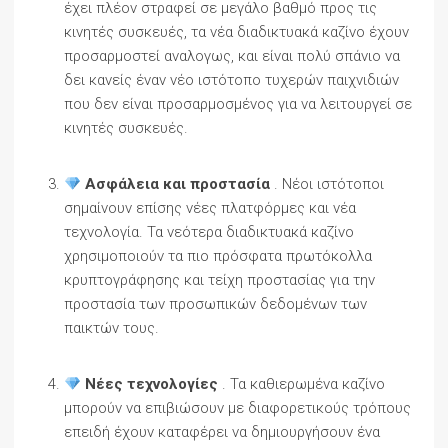
έχει πλέον στραφεί σε μεγάλο βαθμό προς τις
κινητές συσκευές, τα νέα διαδικτυακά καζίνο έχουν
προσαρμοστεί αναλογως, και είναι πολύ σπάνιο να
δει κανείς έναν νέο ιστότοπο τυχερών παιχνιδιών
που δεν είναι προσαρμοσμένος για να λειτουργεί σε
κινητές συσκευές.
Ασφάλεια και προστασία
. Νέοι ιστότοποι
σημαίνουν επίσης νέες πλατφόρμες και νέα
τεχνολογία. Τα νεότερα διαδικτυακά καζίνο
χρησιμοποιούν τα πιο πρόσφατα πρωτόκολλα
κρυπτογράφησης και τείχη προστασίας για την
προστασία των προσωπικών δεδομένων των
παικτών τους.
Νέες τεχνολογίες
. Τα καθιερωμένα καζίνο
μπορούν να επιβιώσουν με διαφορετικούς τρόπους
επειδή έχουν καταφέρει να δημιουργήσουν ένα