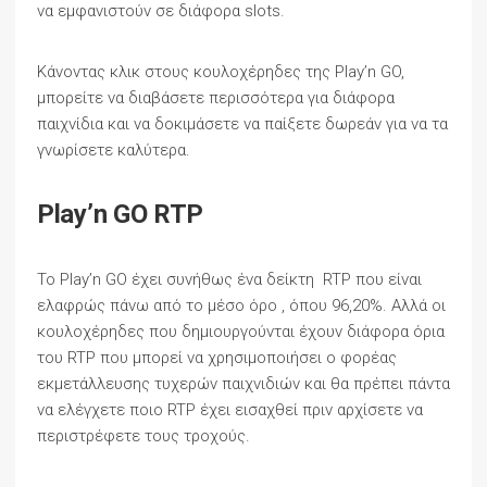
να εμφανιστούν σε διάφορα slots.
Κάνοντας κλικ στους κουλοχέρηδες της Play’n GO,
μπορείτε να διαβάσετε περισσότερα για διάφορα
παιχνίδια και να δοκιμάσετε να παίξετε δωρεάν για να τα
γνωρίσετε καλύτερα.
Play’n GO RTP
Το Play’n GO έχει συνήθως ένα δείκτη RTP που είναι
ελαφρώς πάνω από το μέσο όρο , όπου 96,20%. Αλλά οι
κουλοχέρηδες που δημιουργούνται έχουν διάφορα όρια
του RTP που μπορεί να χρησιμοποιήσει ο φορέας
εκμετάλλευσης τυχερών παιχνιδιών και θα πρέπει πάντα
να ελέγχετε ποιο RTP έχει εισαχθεί πριν αρχίσετε να
περιστρέφετε τους τροχούς.