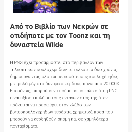
Από το Βιβλίο των Νεκρών σε
οτιδήποτε με τον Toonz και τη
δυναστεία Wilde
Η PNG έχει προσαρμοστεί στο περιβάλλον των
τηλεοπτικών κουλοχέρηδων τα τελευταία δύο χρόνια,
δημιουργώντας όλο και περισσότερους κουλοχέρηδες
με τρελό μέγιστο δυναμικό κέρδους πάνω από 20.000X.
Επομένως, μπορούμε να πούμε με ασφάλεια ότι η PNG
είναι εξίσου καλή με τους ανταγωνιστές της όταν
πρόκειται να προσφέρει στον κλάδο των
βιντεοκουλοχέρηδων τεράστια χρηματικά ποσά που
μπορούν να κερδηθούν, ακόμη και σε χαμηλότερα
πονταρίσματα.