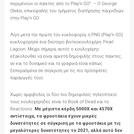
περιμένουν οι παίκτες από το Play’n GO”. – Ο George
Oleksi, επικεφαλής του τμήματος διατήρησης παιχνιδιών
στην Play’n GO.
Λίγο μετά την πρώτη του κυκλοφορία, η PNG (Play’n GO)
κυκλοφόρησε ένα δεύτερο βιντεοκουλοχέρη: Pearl
Lagoon. Μέχρι σήμερα, αυτός ο κουλοχέρης
εξακολουθεί να είναι αρκετά δημοφιλής στους παίκτες,
αν και το δυναμικό και τα γραφικά είναι κάπως
ξεπερασμένα σε σύγκριση με τις πιο πρόσφατες
παραγωγές τους.
Χωρίς αμφιβολία, οι δύο πιο δημοφιλείς τηλεοπτικοί
τους κουλοχέρηδες είναι το Book of Dead και το
Reactoonz.
Με μέγιστα κέρδη 5000Χ και 4570Χ
αντίστοιχα, τα φρουτάκια έχουν μικρές
δυνατότητες σε σύγκριση με τα φρουτάκια με τις
μεγαλύτερες δυνατότητες το 2021, αλλά αυτό δεν