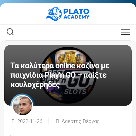
Skip
to
content
Τα καλύτερα online καζίνο με
παιχνίδια Play’n GO – παίξτε
κουλοχέρηδες
2022-11-26
Λαέρτης Βέργας