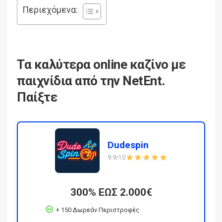
Περιεχόμενα:
Τα καλύτερα online καζίνο με
παιχνίδια από την NetEnt.
Παίξτε
Dudespin
★★★★★
9.9/10
300% ΈΩΣ 2.000€
+ 150 Δωρεάν Περιστροφές