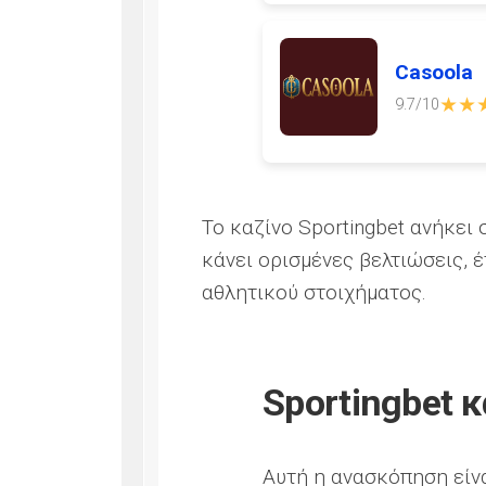
Casoola
★★
9.7/10
Το καζίνο Sportingbet ανήκει 
κάνει ορισμένες βελτιώσεις, 
αθλητικού στοιχήματος.
Sportingbet κ
Αυτή η ανασκόπηση είν