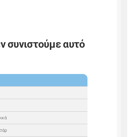
BONANZA
SWEET
BONANZA
SOLAR
QUEEN
εν συνιστούμε αυτό
GOLD
STAR
FRUITS
FRUIT
KING
BIG
BAMBOO
ρικά
λτάρ