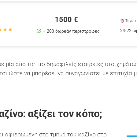
1500 €
Ταχύτη
★★★
24-72 ώ
+ 200 δωρεάν περιστροφές
σε μία από τις πιο δημοφιλείς εταιρείες στοιχημάτ
έτσι ώστε να μπορέσει να συναγωνιστεί με επιτυχία 
αζίνο: αξίζει τον κόπο;
αι αφιερωμένη στο τμήμα του καζίνο στο