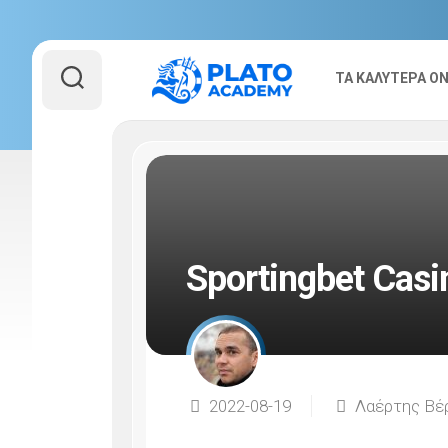
Skip
to
ΤΑ ΚΑΛΥΤΕΡΑ ON
content
BIGCLASH
SPINIT
ROBOCAT
LEGIANO
Sportingbet Casi
SG
CASINO
VERDE
CASINO
SPINANGA
2022-08-19
Λαέρτης Βέ
MALINA
CASINO