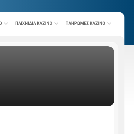
O
ΠΑΙΧΝΙΔΙΑ ΚΑΖΙΝΟ
ΠΛΗΡΩΜΕΣ ΚΑΖΙΝΟ
ONLINE
VISA
ΕΥΡΩΠΑΪΚΉ
ΡΟΥΛΈΤΑ
ΡΟΥΛΈΤΑ
MASTERCARD
ΚΟΥΛΟΧΈΡΗΔΕΣ
ΓΑΛΛΙΚΉ
BOOK
PAYSAFECARD
ΡΟΥΛΈΤΑ
OF
ΜΠΑΚΑΡΑ
DEAD
SKRILL
ΑΜΕΡΙΚΆΝΙΚΗ
ΜΠΛΆΚΤΖΑΚ
ΡΟΥΛΈΤΑ
GATES
PAYPAL
OF
ΒΊΝΤΕΟ
MOBILE
ASTROPAY
OLYMPUS
ΠΌΚΕΡ
ΡΟΥΛΈΤΑ
VIVAPAYMENTS
BIG
ΚΆΡΤΕΣ
ΔΩΡΕΆΝ
BASS
ΞΥΣΤΌ
CRYPTO
ΡΟΥΛΈΤΑ
SPLASH
CASINO
BIGGER
BASS