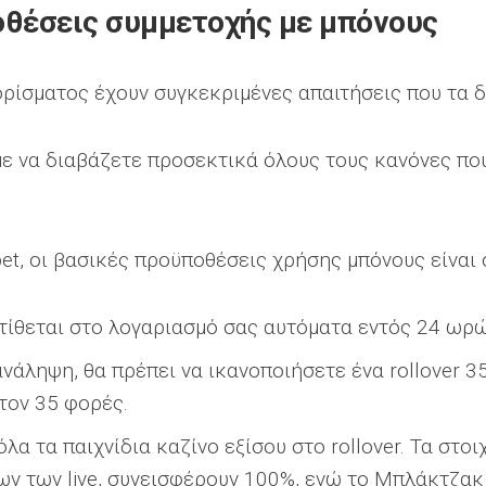
οθέσεις συμμετοχής με μπόνους
ρίσματος έχουν συγκεκριμένες απαιτήσεις που τα δ
ε να διαβάζετε προσεκτικά όλους τους κανόνες που
et, οι βασικές προϋποθέσεις χρήσης μπόνους είναι ο
τίθεται στο λογαριασμό σας αυτόματα εντός 24 ωρώ
ανάληψη, θα πρέπει να ικανοποιήσετε ένα rollover 3
τον 35 φορές.
λα τα παιχνίδια καζίνο εξίσου στο rollover. Τα στο
ν των live, συνεισφέρουν 100%, ενώ το Μπλάκτζακ