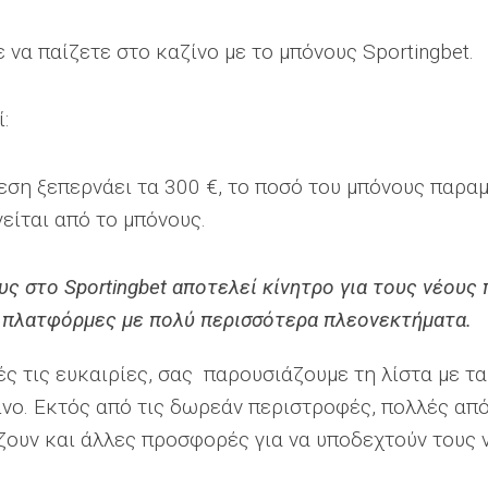
 να παίζετε στο καζίνο με το μπόνους Sportingbet.
:
ση ξεπερνάει τα 300 €, το ποσό του μπόνους παραμέ
είται από το μπόνους.
υς στο Sportingbet αποτελεί κίνητρο για τους νέους
ς πλατφόρμες με πολύ περισσότερα πλεονεκτήματα.
ές τις ευκαιρίες, σας παρουσιάζουμε τη λίστα με τ
ίνο. Εκτός από τις δωρεάν περιστροφές, πολλές απ
ουν και άλλες προσφορές για να υποδεχτούν τους ν