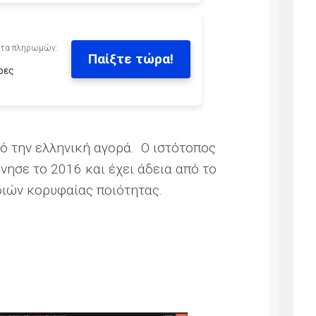
τα πληρωμών:
Παίξτε τώρα!
ρες
σμό την ελληνική αγορά. Ο ιστότοπος
νησε το 2016 και έχει άδεια από το
διών κορυφαίας ποιότητας.