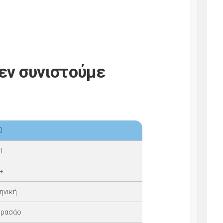
BONANZA
SWEET
BONANZA
SOLAR
QUEEN
Δεν συνιστούμε
GOLD
STAR
FRUITS
FRUIT
KING
0
BIG
0
BAMBOO
+
ηνική
υρασάο