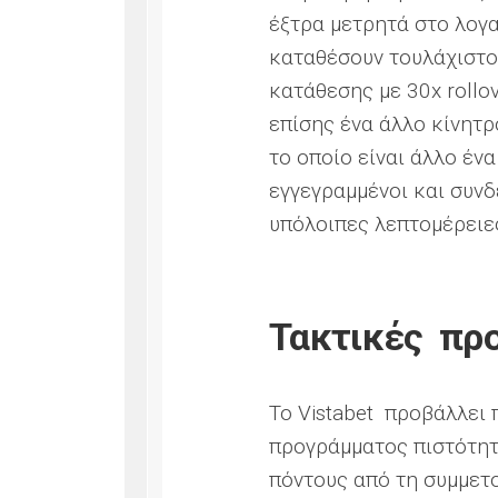
έξτρα μετρητά στο λογα
καταθέσουν τουλάχιστο
κατάθεσης με 30x rollov
επίσης ένα άλλο κίνητρο
το οποίο είναι άλλο έν
εγγεγραμμένοι και συνδ
υπόλοιπες λεπτομέρειε
Τακτικές πρ
Το Vistabet προβάλλει 
προγράμματος πιστότητα
πόντους από τη συμμετο