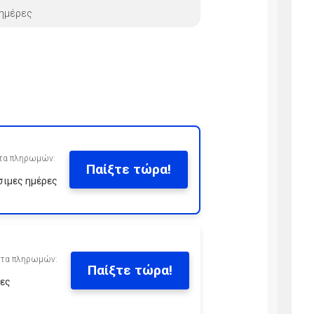
 ημέρες
τα πληρωμών:
Παίξτε τώρα!
σιμες ημέρες
τα πληρωμών:
Παίξτε τώρα!
ρες