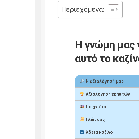
Περιεχόμενα:
POSIDO
BETONRED
MY
EMPIRE
Η γνώμη μας γ
VULKAN
CASINO
αυτό το καζίν
AMUNRA
4
STARS
Η αξιολόγησή μας
CASINO
Αξιολόγηση χρηστών
GREATWIN
BOABOA
Παιχνίδια
SUSHI
Γλώσσες
CASINO
Άδεια καζίνο
ELABET