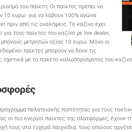
ριασμό του παίκτη. Οι παίκτες πρέπει να
ν 10 ευρώ για να λάβουν 100% αγώνα
er πριν από τις αναλήψεις. Το καζίνο έχει
 για τους παίκτες του καζίνο με live dealer,
α μπόνους μετρητών αξίας 10 ευρώ. Μόνο οι
εδεμένοι παίκτες μπορούν να δουν τις
ς σχετικά με το πακέτο καλωσορίσματος του καζίνο
οσφορές
πρόγραμμα πελατειακής πιστότητας για τους τακτικο
ς οι πιο ενεργοί παίκτες της πλατφόρμες, έχουν 
χή τους στα τυχερά παιχνίδια, τους οποίους αργότ