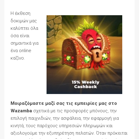
Η έκθεση
δοκιμών μας
καλύπτει όλα
όσα είναι
σημαντικά για
ένα online
καζίνο.
Μοιραζόμαστε μαζί σας τις εμπειρίες μας στο
Wazamba
σχετικά με τις προσφορές μπόνους, την
επιλογή παιχνιδιών, την ασφάλεια, την εφαρμογή για
κινητά, τους παρόχους υπηρεσιών πληρωμών και
αξιολογούμε την εξυπηρέτηση πελατών. Όταν πρόκειται