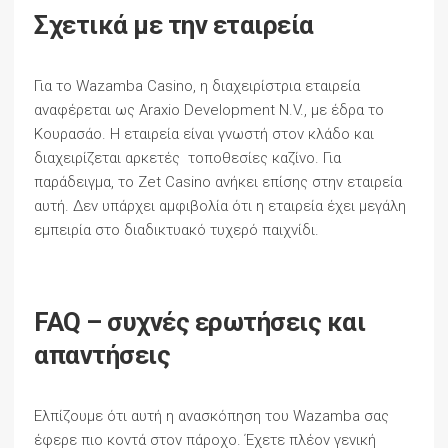
Σχετικά με την εταιρεία
Για το Wazamba Casino, η διαχειρίστρια εταιρεία
αναφέρεται ως Araxio Development N.V., με έδρα το
Κουρασάο. Η εταιρεία είναι γνωστή στον κλάδο και
διαχειρίζεται αρκετές τοποθεσίες καζίνο. Για
παράδειγμα, το Zet Casino ανήκει επίσης στην εταιρεία
αυτή. Δεν υπάρχει αμφιβολία ότι η εταιρεία έχει μεγάλη
εμπειρία στο διαδικτυακό τυχερό παιχνίδι.
FAQ – συχνές ερωτήσεις και
απαντήσεις
Ελπίζουμε ότι αυτή η ανασκόπηση του Wazamba σας
έφερε πιο κοντά στον πάροχο. Έχετε πλέον γενική