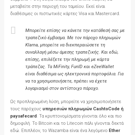
μεταβείτε στην περιοχή του ταμείου. Εκεί είναι
διαθέσιμες οι πιστωτικές κάρτες Visa και Mastercard.
Μπορείτε επίσης να κάνετε την κατάθεσή σας με
τραπεζικό έμβασμα. Με τον πάροχο πληρωμών
Klarna, μπορείτε να διεκπεραιώσετε τη
συναλλαγή μέσω άμεσης τραπεζικής. Και εδώ,
επίσης, επιλέξετε την πληρωμή με κάρτα
τράπεζας. Τα MiFinity, FunID και eZeeWallet
είναι διαθέσιμα ως ηλεκτρονικά πορτοφόλια. Για
να τα χρησιμοποιήσετε, πρέπει να έχετε
λογαριασμό στον αντίστοιχο πάροχο.
Ως προπληρωμένη λύση, μπορείτε να χρησιμοποιήσετε
τους παρόχους
υπηρεσιών πληρωμών CashtoCode ή
paysafecard
. Τα κρυπτονομίσματα γίνονται όλο και πιο
δημοφιλή. Το Bitcoin και το Litecoin πάλι γίνονται δεκτά
εδώ. Επιπλέον, το Wazamba είναι ένα λεγόμενο
Ether