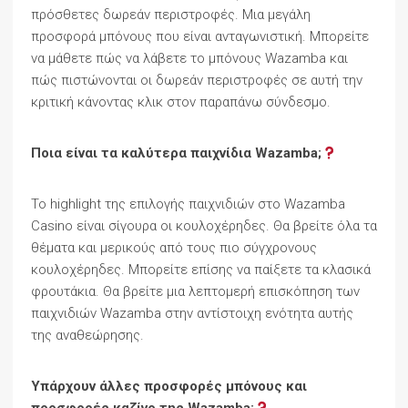
πρόσθετες δωρεάν περιστροφές. Μια μεγάλη
προσφορά μπόνους που είναι ανταγωνιστική. Μπορείτε
να μάθετε πώς να λάβετε το μπόνους Wazamba και
πώς πιστώνονται οι δωρεάν περιστροφές σε αυτή την
κριτική κάνοντας κλικ στον παραπάνω σύνδεσμο.
Ποια είναι τα καλύτερα παιχνίδια Wazamba;
Το highlight της επιλογής παιχνιδιών στο Wazamba
Casino είναι σίγουρα οι κουλοχέρηδες. Θα βρείτε όλα τα
θέματα και μερικούς από τους πιο σύγχρονους
κουλοχέρηδες. Μπορείτε επίσης να παίξετε τα κλασικά
φρουτάκια. Θα βρείτε μια λεπτομερή επισκόπηση των
παιχνιδιών Wazamba στην αντίστοιχη ενότητα αυτής
της αναθεώρησης.
Υπάρχουν άλλες προσφορές μπόνους και