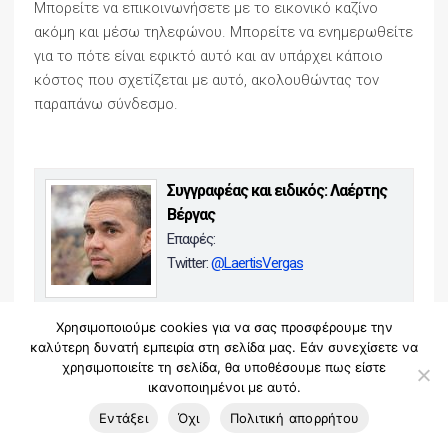
Μπορείτε να επικοινωνήσετε με το εικονικό καζίνο
ακόμη και μέσω τηλεφώνου. Μπορείτε να ενημερωθείτε
για το πότε είναι εφικτό αυτό και αν υπάρχει κάποιο
κόστος που σχετίζεται με αυτό, ακολουθώντας τον
παραπάνω σύνδεσμο.
Συγγραφέας και ειδικός: Λαέρτης
Βέργας
Επαφές:
Twitter:
@LaertisVergas
Χρησιμοποιούμε cookies για να σας προσφέρουμε την
καλύτερη δυνατή εμπειρία στη σελίδα μας. Εάν συνεχίσετε να
χρησιμοποιείτε τη σελίδα, θα υποθέσουμε πως είστε
Μπορεί επίσης να σας αρέσει...
ικανοποιημένοι με αυτό.
Εντάξει
Όχι
Πολιτική απορρήτου
Αντικειμενική αξιολόγηση του Fonbet Casino
Live για τους παίκτες στην Ελλάδα 2025