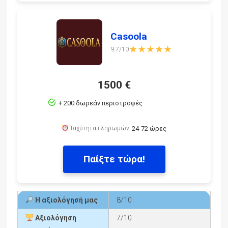
Casoola
★★★★★
9.7/10
1500 €
+ 200 δωρεάν περιστροφές
Ταχύτητα πληρωμών:
24-72 ώρες
Παίξτε τώρα!
Η αξιολόγησή μας
8/10
Αξιολόγηση
7/10