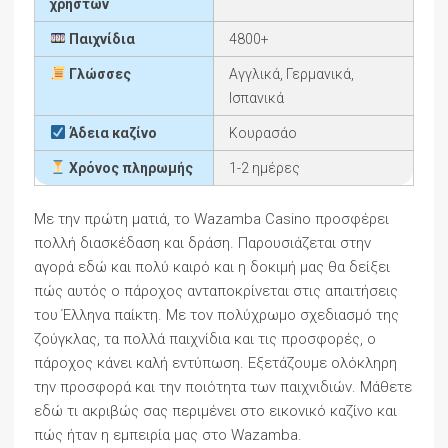
χρηστών
Παιχνίδια
4800+
Γλώσσες
Αγγλικά, Γερμανικά,
Ισπανικά
Άδεια καζίνο
Κουρασάο
Χρόνος πληρωμής
1-2 ημέρες
Με την πρώτη ματιά, το Wazamba Casino προσφέρει
πολλή διασκέδαση και δράση. Παρουσιάζεται στην
αγορά εδώ και πολύ καιρό και η δοκιμή μας θα δείξει
πώς αυτός ο πάροχος ανταποκρίνεται στις απαιτήσεις
του Έλληνα παίκτη. Με τον πολύχρωμο σχεδιασμό της
ζούγκλας, τα πολλά παιχνίδια και τις προσφορές, ο
πάροχος κάνει καλή εντύπωση. Εξετάζουμε ολόκληρη
την προσφορά και την ποιότητα των παιχνιδιών. Μάθετε
εδώ τι ακριβώς σας περιμένει στο εικονικό καζίνο και
πώς ήταν η εμπειρία μας στο Wazamba.