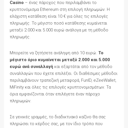
Casino
– ένας πάροχος που περιλαμβάνει το
κρυπτονόμισμα Ethereum στη επιλογή πληρωμών. Η
ελάχιστη κατάθεση είναι 10 € για όλες τις επιλογές
πληρωμής. Το μέγιστο ποσό κατάθεσης κυμαίνεται
μεταξύ 2.000 και 5.000 ευρώ ανάλογα με τη μέθοδο
πληρωμής.
Μπορείτε να ζητήσετε ανάληψη από 10 ευρώ.
Το
μέγιστο όριο κυμαίνεται μεταξύ 2.000 και 5.000
ευρώ ανά συναλλαγή
και εξαρτάται από τον μέθοδο
συναλλαγών που έχετε επιλέξει. Οι διαθέσιμες μέθοδοι
περιλαμβάνουν τραπεζική μεταφορά, FunID, eZeeWallet,
MiFinity και όλες τις επιλογές κρυπτονομισμάτων. Τα
όρια εμφανίζονται όταν επιλέγετε έναν πάροχο
πληρωμών.
Σε γενικές γραμμές, το διαδικτυακό καζίνο θα σας
πληρώσει το κέρδος σας, με τον ίδιο τρόπο που