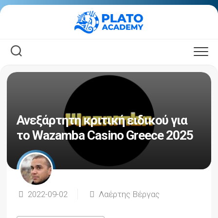
Skip
to
content
Ανεξάρτητη κριτική ειδικού για
το Wazamba Casino Greece 2025
2022-09-02
Λαέρτης Βέργας