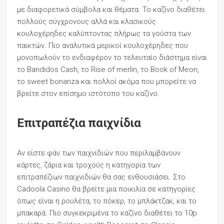
με διαφορετικά σύμβολα και θέματα. Το καζίνο διαθέτει
πολλούς σύγχρονους αλλά και κλασικούς
κουλοχέρηδες καλύπτοντας πλήρως τα γούστα των
παικτών. Πιο αναλυτικά μερικοί κουλοχέρηδες που
μονοπωλούν το ενδιαφέρον το τελευταίο διάστημα είναι
το Bandidos Cash, το Rise of merlin, το Book of Meon,
το sweet bonanza και πολλοί ακόμα που μπορείτε να
βρείτε στον επίσημο ιστότοπο του καζίνο.
Επιτραπέζια παιχνίδια
Αν είστε φάν των παιχνιδιών που περιλαμβάνουν
κάρτες, ζάρια και τροχούς η κατηγορία των
επιτραπέζιων παιχνιδιών θα σας ενθουσιάσει. Στο
Cadoola Casino θα βρείτε μια ποικιλία σε κατηγορίες
όπως είναι η ρουλέτα, το πόκερ, το μπλάκτζακ, και το
μπακαρά. Πιο συγκεκριμένα το καζίνο διαθέτει το 10p