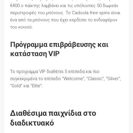
€400 ο παίκτης λαμβάνει και τις υπόλοιπες 50 δωρεάν
περιστροφές του μπόνους. Το Cadoola free spins είναι
ένα από τα μπόνους που έχει κερδίσει το ενδιαφέρον
του κοινού.
Πρόγραμμα επιβράβευσης και
κατάσταση VIP
Το πρόγραμμα VIP διαθέτει 5 επίπεδα και πιο
συγκεκριμένα το επίπεδο “Welcome”, “Classic”, “Silver”,
“Gold” και “Elite”.
Διαθέσιμα παιχνίδια στο
διαδικτυακό