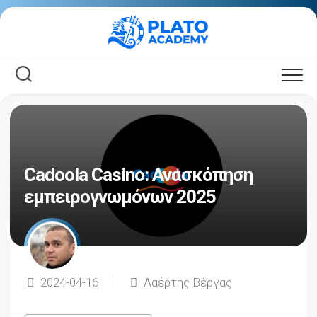
Skip
to
content
Cadoola Casino: Ανασκόπηση
εμπειρογνωμόνων 2025
2024-04-16
Λαέρτης Βέργας