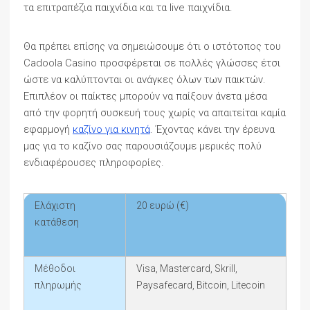
τα επιτραπέζια παιχνίδια και τα live παιχνίδια.
Θα πρέπει επίσης να σημειώσουμε ότι ο ιστότοπος του
Cadoola Casino προσφέρεται σε πολλές γλώσσες έτσι
ώστε να καλύπτονται οι ανάγκες όλων των παικτών.
Επιπλέον οι παίκτες μπορούν να παίξουν άνετα μέσα
από την φορητή συσκευή τους χωρίς να απαιτείται καμία
εφαρμογή
καζίνο για κινητά
. Έχοντας κάνει την έρευνα
μας για το καζίνο σας παρουσιάζουμε μερικές πολύ
ενδιαφέρουσες πληροφορίες.
Ελάχιστη
20 ευρώ (€)
κατάθεση
Μέθοδοι
Visa, Mastercard, Skrill,
πληρωμής
Paysafecard, Bitcoin, Litecoin