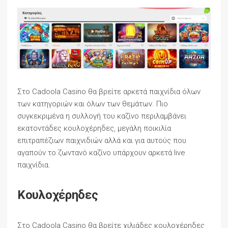
Στο Cadoola Casino θα βρείτε αρκετά παιχνίδια όλων
των κατηγοριών και όλων των θεμάτων. Πιο
συγκεκριμένα η συλλογή του καζίνο περιλαμβάνει
εκατοντάδες κουλοχέρηδες, μεγάλη ποικιλία
επιτραπέζιων παιχνιδιών αλλά και για αυτούς που
αγαπούν το ζωντανό καζίνο υπάρχουν αρκετά live
παιχνίδια.
Κουλοχέρηδες
Στο Cadoola Casino θα βρείτε χιλιάδες κουλοχέρηδες