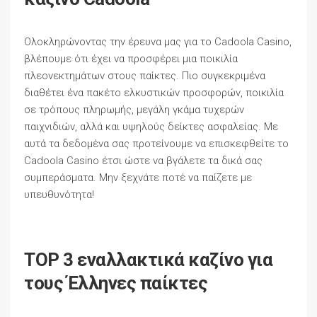
Ολοκληρώνοντας την έρευνα μας για το Cadoola Casino,
βλέπουμε ότι έχει να προσφέρει μια ποικιλία
πλεονεκτημάτων στους παίκτες. Πιο συγκεκριμένα
διαθέτει ένα πακέτο ελκυστικών προσφορών, ποικιλία
σε τρόπους πληρωμής, μεγάλη γκάμα τυχερών
παιχνιδιών, αλλά και υψηλούς δείκτες ασφαλείας. Με
αυτά τα δεδομένα σας προτείνουμε να επισκεφθείτε το
Cadoola Casino έτσι ώστε να βγάλετε τα δικά σας
συμπεράσματα. Μην ξεχνάτε ποτέ να παίζετε με
υπευθυνότητα!
TOP 3 εναλλακτικά καζίνο για
τους Έλληνες παίκτες