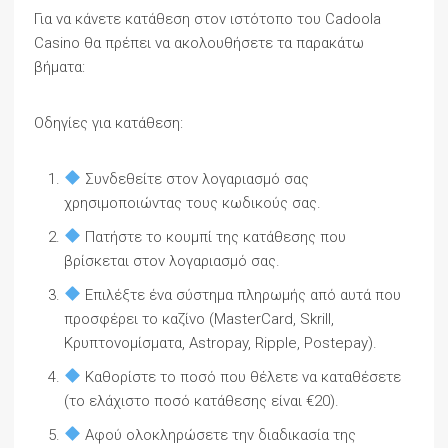
Για να κάνετε κατάθεση στον ιστότοπο του Cadoola
Casino θα πρέπει να ακολουθήσετε τα παρακάτω
βήματα:
Οδηγίες για κατάθεση:
Συνδεθείτε στον λογαριασμό σας
χρησιμοποιώντας τους κωδικούς σας.
Πατήστε το κουμπί της κατάθεσης που
βρίσκεται στον λογαριασμό σας.
Επιλέξτε ένα σύστημα πληρωμής από αυτά που
προσφέρει το καζίνο (MasterCard, Skrill,
Κρυπτονομίσματα, Astropay, Ripple, Postepay).
Καθορίστε το ποσό που θέλετε να καταθέσετε
(το ελάχιστο ποσό κατάθεσης είναι €20).
Αφού ολοκληρώσετε την διαδικασία της