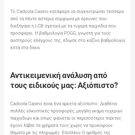
Το Cadoola Casino κατάφερε να συγκεντρώσει τέσσερα
από τα πέντε αστέρια σύμφωνα με έρευνες που
διεξήγαγε η LCB σχετικά με τα τυχερά παιχνίδια που
προσφέρει. Η βαθμολογία POGG, γνωστή για τους
αυστηρούς ελέγχους της, έδωσε στο καζίνο βαθμολογία
επτά στα δέκα.
Αντικειμενική ανάλυση από
τους ειδικούς μας: Αξιόπιστο?
Cadoola Casino είναι ένα αρκετά αξιόπιστο. Διαθέτει
πολλές ελκυστικές προσφορές, μεγάλη γκάμα τυχερών
παιχνιδιών και όπως φαίνεται οι περισσότεροι παίκτες
έχουν λάβει τα χρήματα τους χωρίς να προκύψουν
θέματα με τις πληρωμές. Επιπλέον Ο αριθμός της