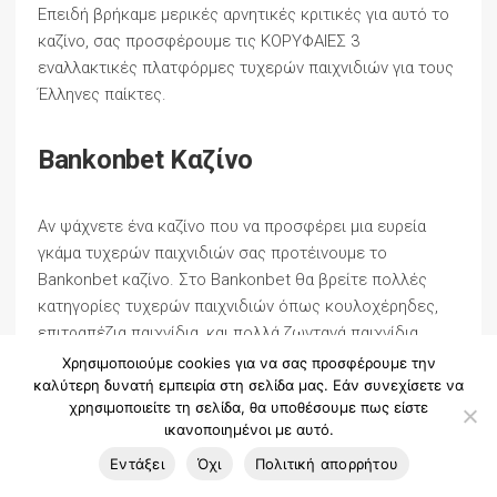
Επειδή βρήκαμε μερικές αρνητικές κριτικές για αυτό το
καζίνο, σας προσφέρουμε τις ΚΟΡΥΦΑΙΕΣ 3
εναλλακτικές πλατφόρμες τυχερών παιχνιδιών για τους
Έλληνες παίκτες.
Bankonbet Καζίνο
Αν ψάχνετε ένα καζίνο που να προσφέρει μια ευρεία
γκάμα τυχερών παιχνιδιών σας προτέινουμε το
Bankonbet καζίνο. Στο Bankonbet θα βρείτε πολλές
κατηγορίες τυχερών παιχνιδιών όπως κουλοχέρηδες,
επιτραπέζια παιχνίδια, και πολλά ζωντανά παιχνίδια.
Μπορείτε να επικοινωνήσετε με το καζίνο όλα το
Χρησιμοποιούμε cookies για να σας προσφέρουμε την
καλύτερη δυνατή εμπειρία στη σελίδα μας. Εάν συνεχίσετε να
24ωρο έτσι ώστε να λυθούν όλες σας οι απορίες.
χρησιμοποιείτε τη σελίδα, θα υποθέσουμε πως είστε
ικανοποιημένοι με αυτό.
Πολύ μεγάλη
Τα μπόνους δεν είναι
Εντάξει
Όχι
Πολιτική απορρήτου
ποικιλία παιχνιδιών
διαθέσιμα για όλες τις