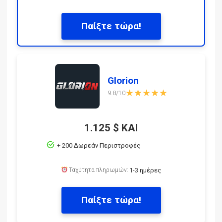
Παίξτε τώρα!
Glorion
★★★★★
9.8/10
1.125 $ ΚΑΙ
+ 200 Δωρεάν Περιστροφές
Ταχύτητα πληρωμών:
1-3 ημέρες
Παίξτε τώρα!