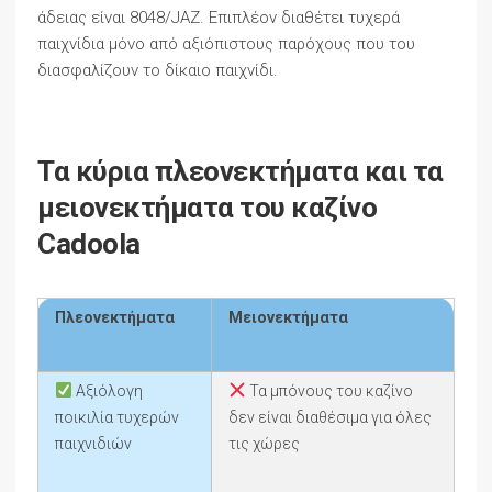
άδειας είναι 8048/JAZ. Επιπλέον διαθέτει τυχερά
παιχνίδια μόνο από αξιόπιστους παρόχους που του
διασφαλίζουν το δίκαιο παιχνίδι.
Τα κύρια πλεονεκτήματα και τα
μειονεκτήματα του καζίνο
Cadoola
Πλεονεκτήματα
Μειονεκτήματα
Αξιόλογη
Τα μπόνους του καζίνο
ποικιλία τυχερών
δεν είναι διαθέσιμα για όλες
παιχνιδιών
τις χώρες