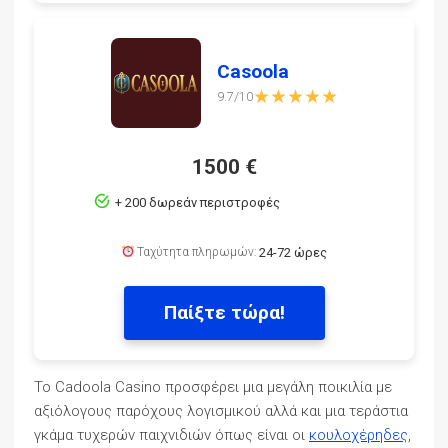
Casoola
★★★★★
9.7/10
1500 €
+ 200 δωρεάν περιστροφές
Ταχύτητα πληρωμών:
24-72 ώρες
Παίξτε τώρα!
Το Cadoola Casino προσφέρει μια μεγάλη ποικιλία με
αξιόλογους παρόχους λογισμικού αλλά και μια τεράστια
γκάμα τυχερών παιχνιδιών όπως είναι οι
κουλοχέρηδες
,