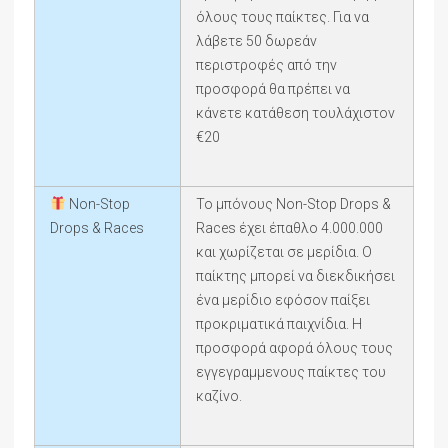
όλους τους παίκτες. Για να
λάβετε 50 δωρεάν
περιστροφές από την
προσφορά θα πρέπει να
κάνετε κατάθεση τουλάχιστον
€20
Non-Stop
Το μπόνους Non-Stop Drops &
Drops & Races
Races έχει έπαθλο 4.000.000
και χωρίζεται σε μερίδια. Ο
παίκτης μπορεί να διεκδικήσει
ένα μερίδιο εφόσον παίξει
προκριματικά παιχνίδια. Η
προσφορά αφορά όλους τους
εγγεγραμμενους παίκτες του
καζίνο.