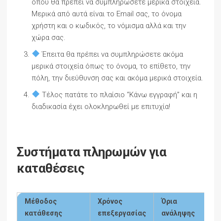
όπου θα πρέπει να συμπληρώσετε μερικά στοιχεία.
Μερικά από αυτά είναι το Email σας, το όνομα
χρήστη και ο κωδικός, το νόμισμα αλλά και την
χώρα σας.
Έπειτα θα πρέπει να συμπληρώσετε ακόμα
μερικά στοιχεία όπως το όνομα, το επίθετο, την
πόλη, την διεύθυνση σας και ακόμα μερικά στοιχεία.
Τέλος πατάτε το πλαίσιο “Κάνω εγγραφή” και η
διαδικασία έχει ολοκληρωθεί με επιτυχία!
Συστήματα πληρωμών για
καταθέσεις
Μέθοδος
Χρόνος
Όρια
κατάθεσης
επεξεργασίας
ανάληψης