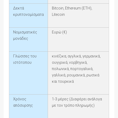
Δεκτά
Bitcoin, Ethereum (ETH),
κρυπτονομίσματα
Litecoin
Νομισματικές
Ευρώ (€)
μονάδες
Γλώσσες του
κινέζικα, αγγλικά, γερμανικά,
ιστότοπου
ουγγρικά, νορβηγικά,
πολωνικά, πορτογαλικά,
γαλλικά, ρουμανικά, ρωσικά
και τουρκικά
Χρόνος
1-3 μέρες (Διαφέρει ανάλογα
απόσυρσης
με τον τρόπο πληρωμής)