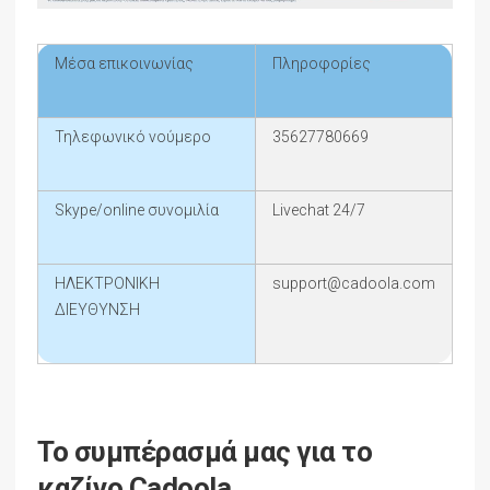
Μέσα επικοινωνίας
Πληροφορίες
Τηλεφωνικό νούμερο
35627780669
Skype/online συνομιλία
Livechat 24/7
ΗΛΕΚΤΡΟΝΙΚΗ
support@cadoola.com
ΔΙΕΥΘΥΝΣΗ
Το συμπέρασμά μας για το
καζίνο Cadoola