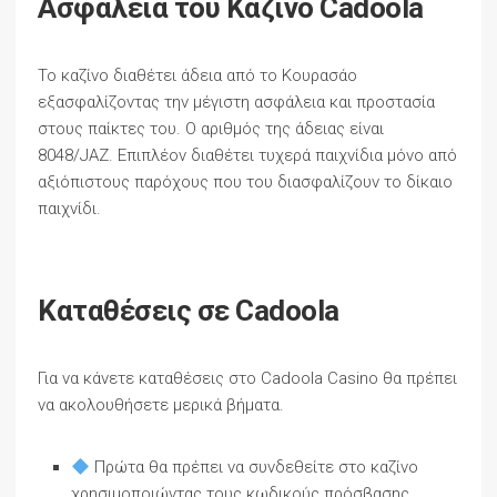
Ασφάλεια του Καζίνο Cadoola
Το καζίνο διαθέτει άδεια από το Κουρασάο
εξασφαλίζοντας την μέγιστη ασφάλεια και προστασία
στους παίκτες του. Ο αριθμός της άδειας είναι
8048/JAZ. Επιπλέον διαθέτει τυχερά παιχνίδια μόνο από
αξιόπιστους παρόχους που του διασφαλίζουν το δίκαιο
παιχνίδι.
Καταθέσεις σε Cadoola
Για να κάνετε καταθέσεις στο Cadoola Casino θα πρέπει
να ακολουθήσετε μερικά βήματα.
Πρώτα θα πρέπει να συνδεθείτε στο καζίνο
χρησιμοποιώντας τους κωδικούς πρόσβασης.