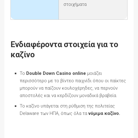
στοιχήματα
Ενδιαφέροντα στοιχεία για το
καζίνο
To
Double Down Casino online
μοιάζει
περισσότερο με το βίντεο παιχνίδι όπου οι παίκτες
μπορούν να παίζουν κουλοχέρηδες, να περνούν
αποστολές και να κερδίζουν μοναδικά βραβεία.
Το καζίνο υπάγεται στη ρύθμιση της πολιτείας
Delaware των ΗΠΑ, όπως όλα τα
νόμιμα καζίνο.