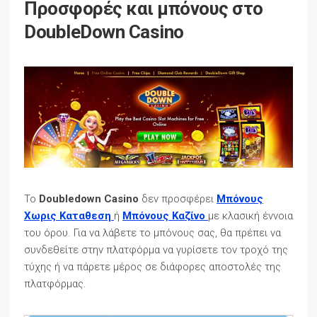
Προσφορές και μπόνους στο
DoubleDown Casino
Το
Doubledown Casino
δεν προσφέρει
Μπόνους
Χωρις Καταθεση
ή
Μπόνους Καζίνο
με κλασική έννοια
του όρου. Για να λάβετε το μπόνους σας, θα πρέπει να
συνδεθείτε στην πλατφόρμα να γυρίσετε τον τροχό της
τύχης ή να πάρετε μέρος σε διάφορες αποστολές της
πλατφόρμας.