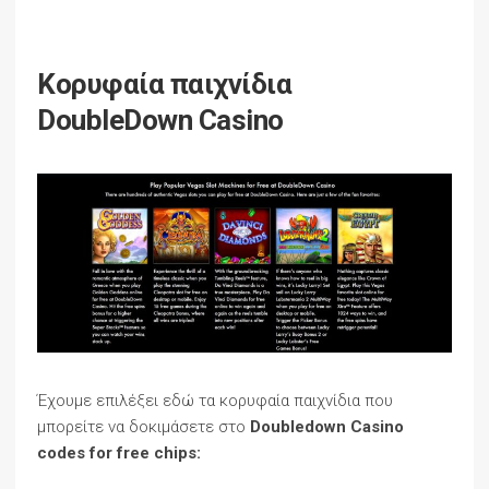
Κορυφαία παιχνίδια
DoubleDown Casino
Έχουμε επιλέξει εδώ τα κορυφαία παιχνίδια που
μπορείτε να δοκιμάσετε στο
Doubledown Casino
codes for free chips: