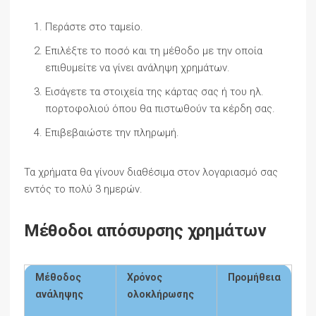
Περάστε στο ταμείο.
Επιλέξτε το ποσό και τη μέθοδο με την οποία
επιθυμείτε να γίνει ανάληψη χρημάτων.
Εισάγετε τα στοιχεία της κάρτας σας ή του ηλ.
πορτοφολιού όπου θα πιστωθούν τα κέρδη σας.
Επιβεβαιώστε την πληρωμή.
Τα χρήματα θα γίνουν διαθέσιμα στον λογαριασμό σας
εντός το πολύ 3 ημερών.
Μέθοδοι απόσυρσης χρημάτων
Μέθοδος
Χρόνος
Προμήθεια
ανάληψης
ολοκλήρωσης