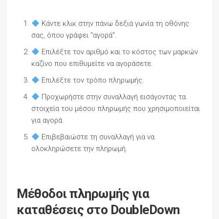
Κάντε κλικ στην πάνω δεξιά γωνία τη οθόνης
σας, όπου γράφει “αγορά”.
Επιλέξτε τον αριθμό και το κόστος των μαρκών
καζίνο που επιθυμείτε να αγοράσετε.
Επιλέξτε τον τρόπο πληρωμής.
Προχωρήστε στην συναλλαγή εισάγοντας τα
στοιχεία του μέσου πληρωμής που χρησιμοποιείται
για αγορά.
Επιβεβαιώστε τη συναλλαγή για να
ολοκληρώσετε την πληρωμή.
Μέθοδοι πληρωμής για
καταθέσεις στο DoubleDown