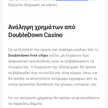
δέχονται πληρωμές με κάρτες
Ανάληψη χρημάτων από
DoubleDown Casino
Για να ζητήσετε την πρώτη σας ανάληψη κερδών από το
Doubledown free chips
καζίνο, μη ξεχάσετε πως
αναγκαστική προϋπόθεση, είναι να επιβεβαιώσετε τα
στοιχεία σας. Η διαχείριση της πλατφόρμας θα πρέπει
να βεβαιωθεί πως τα έσοδά σας είναι νόμιμα, όπως και
θα πρέπει να αποστείλετε αντίγραφα εγγράφων από τα
οποία προκύπτει διεύθυνση της μόνιμης κατοικίας σας.
Για την απόσυρση χρημάτων θα πρέπει να ακολουθήσετε
τα παρακάτω βήματα: