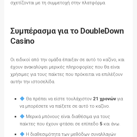
σχετίζονται με τη συμμετοχή στην πλατφόρμα.
Συμπέρασμα για το DoubleDown
Casino
Οι ειδικοί από την ομάδα έπαιξαν σε αυτό το καζίνο, και
έχουν ανακαλύψει μερικές πληροφορίες που θα είναι
χρήσιμες για τους παίκτες που πρόκειται να επιλέξουν
αυτήν την ιστοσελίδα.
Θα πρέπει να είστε τουλάχιστον
21 χρονών
για
να μπορέσετε να παίξετε σε αυτό το καζίνο.
Μερικά μπόνους είναι διαθέσιμα για τους
παίκτες που έχουν φτάσει σε επίπεδο
5
και άνω.
Η διαθεσιμότητα των μεθόδων συναλλαγών