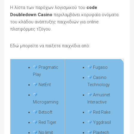
Η λίστα των παρόχων λογισμικού του
code
Doubledown Casino
περιλαμβάνει κορυφαία ονόματα
του κλάδου ανάπτυξης παιχνιδιών για online
πλατφόρμες τζόγου.
Εδώ μπορείτε να παίξετε παιχνίδια από:
Pragmatic
Fugaso
Play
Casino
NetEnt
Technology
Amusnet
Microgaming
Interactive
Betsoft
Red Rake
Red Tiger
Yggdrasil
No limit
Playtech