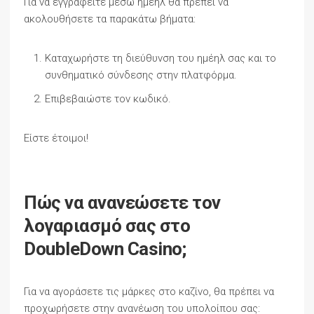
Για να εγγραφείτε μέσω ημέηλ θα πρέπει να
ακολουθήσετε τα παρακάτω βήματα:
Καταχωρήστε τη διεύθυνση του ημέηλ σας και το
συνθηματικό σύνδεσης στην πλατφόρμα.
Επιβεβαιώστε τον κωδικό.
Είστε έτοιμοι!
Πώς να ανανεώσετε τον
λογαριασμό σας στο
DoubleDown Casino;
Για να αγοράσετε τις μάρκες στο καζίνο, θα πρέπει να
προχωρήσετε στην ανανέωση του υπολοίπου σας: