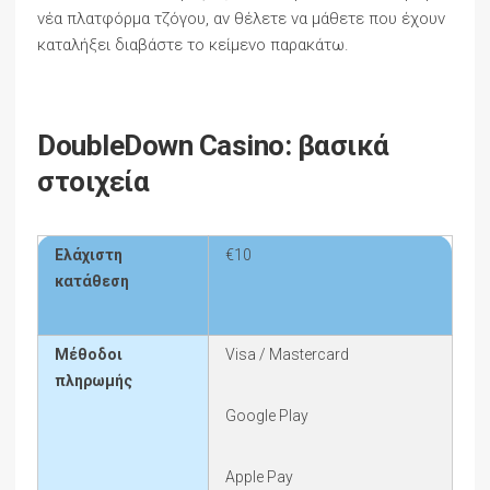
νέα πλατφόρμα τζόγου, αν θέλετε να μάθετε που έχουν
καταλήξει διαβάστε το κείμενο παρακάτω.
DoubleDown Casino: βασικά
στοιχεία
Ελάχιστη
€10
κατάθεση
Μέθοδοι
Visa / Mastercard
πληρωμής
Google Play
Apple Pay