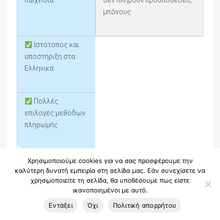
παιχνίδια
δεν πληρούν προϋποθέσεις
μπόνους
Ιστότοπος και
υποστήριξη στα
Ελληνικά
Πολλές
επιλογές μεθόδων
πληρωμής
Χρησιμοποιούμε cookies για να σας προσφέρουμε την
Εποχιακά μπόνους καζίνο (Χειμώνας 2024-2025)
καλύτερη δυνατή εμπειρία στη σελίδα μας. Εάν συνεχίσετε να
χρησιμοποιείτε τη σελίδα, θα υποθέσουμε πως είστε
ικανοποιημένοι με αυτό.
Drops and Wins: €2.000.000
Εντάξει
Όχι
Πολιτική απορρήτου
Κουλοχέρης της εβδομάδας €1.1000