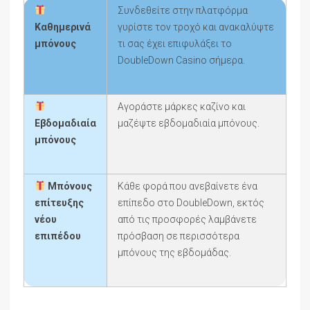
Συνδεθείτε στην πλατφόρμα
Καθημερινά
γυρίστε τον τροχό και ανακαλύψτε
μπόνους
τι σας έχει επιφυλάξει το
DoubleDown Casino σήμερα.
Αγοράστε μάρκες καζίνο και
Εβδομαδιαία
μαζέψτε εβδομαδιαία μπόνους.
μπόνους
Μπόνους
Κάθε φορά που ανεβαίνετε ένα
επίτευξης
επίπεδο στο DoubleDown, εκτός
νέου
από τις προσφορές λαμβάνετε
επιπέδου
πρόσβαση σε περισσότερα
μπόνους της εβδομάδας.