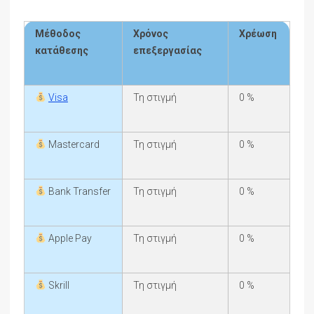
Μέθοδος
Χρόνος
Χρέωση
κατάθεσης
επεξεργασίας
Visa
Τη στιγμή
0 %
Mastercard
Τη στιγμή
0 %
Bank Transfer
Τη στιγμή
0 %
Apple Pay
Τη στιγμή
0 %
Skrill
Τη στιγμή
0 %