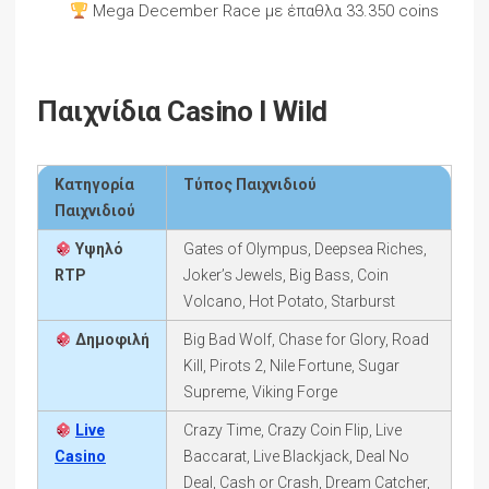
Mega December Race με έπαθλα 33.350 coins
Παιχνίδια Casino I Wild
Κατηγορία
Τύπος Παιχνιδιού
Παιχνιδιού
Υψηλό
Gates of Olympus, Deepsea Riches,
RTP
Joker’s Jewels, Big Bass, Coin
Volcano, Hot Potato, Starburst
Δημοφιλή
Big Bad Wolf, Chase for Glory, Road
Kill, Pirots 2, Nile Fortune, Sugar
Supreme, Viking Forge
Live
Crazy Time, Crazy Coin Flip, Live
Casino
Baccarat, Live Blackjack, Deal No
Deal, Cash or Crash, Dream Catcher,