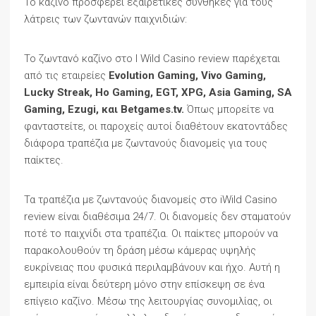
Το καζίνο προσφέρει εξαιρετικές συνθήκες για τους
λάτρεις των ζωντανών παιχνιδιών:
Το ζωντανό καζίνο στο I Wild Casino review παρέχεται
από τις εταιρείες
Evolution Gaming, Vivo Gaming,
Lucky Streak, Ho Gaming, EGT, XPG, Asia Gaming, SA
Gaming, Ezugi, και Betgames.tv.
Όπως μπορείτε να
φανταστείτε, οι παροχείς αυτοί διαθέτουν εκατοντάδες
διάφορα τραπέζια με ζωντανούς διανομείς για τους
παίκτες.
Τα τραπέζια με ζωντανούς διανομείς στο iWild Casino
review είναι διαθέσιμα 24/7. Οι διανομείς δεν σταματούν
ποτέ το παιχνίδι στα τραπέζια. Οι παίκτες μπορούν να
παρακολουθούν τη δράση μέσω κάμερας υψηλής
ευκρίνειας που φυσικά περιλαμβάνουν και ήχο. Αυτή η
εμπειρία είναι δεύτερη μόνο στην επίσκεψη σε ένα
επίγειο καζίνο. Μέσω της λειτουργίας συνομιλίας, οι