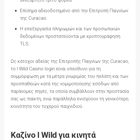
ανεξάρτητο τρίτο φορέα.
Επίσημα αδειοδοτημένο από την Επιτροπή Παιγνίων
της Curacao.
Η επεξεργασία πληρωμών και των προσωπικών
δεδομένων προστατεύονται με κρυπτογράφηση
TLS.
Ως κάτοχοι αδείας της Επιτροπής Παιγνίων της Curacao,
το I Wild Casino login είναι υπεύθυνο για τη
συμμόρφωση με τα μέτρα γνωριμίας του πελάτη και των
προσπαθειών κατά της νομιμοποίησης εσόδων από
παράνομες πηγές, τα οποία συμβάλλουν στην προστασία
σας ως παίκτη, ενώ παράλληλα ενισχύουν τη γενικότερη
κοινότητα του τυχερού παιχνιδιού.
Καζίνο I Wild για κινητά