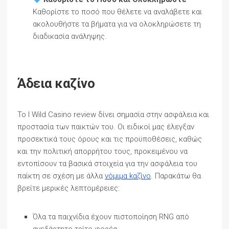
Καθορίστε το ποσό που θέλετε να αναλάβετε και
ακολουθήστε τα βήματα για να ολοκληρώσετε τη
διαδικασία ανάληψης.
Άδεια καζίνο
Το I Wild Casino review δίνει σημασία στην ασφάλεια και
προστασία των παικτών του. Οι ειδικοί μας έλεγξαν
προσεκτικά τους όρους και τις προϋποθέσεις, καθώς
και την πολιτική απορρήτου τους, προκειμένου να
εντοπίσουν τα βασικά στοιχεία για την ασφάλεια του
παίκτη σε σχέση με άλλα
νόμιμα kαζίνο
. Παρακάτω θα
βρείτε μερικές λεπτομέρειες:
Όλα τα παιχνίδια έχουν πιστοποίηση RNG από