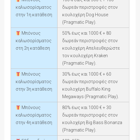
καλωσορίσματος
δωρεάν περιστροφές στον
στην 1η κατάθεση
κουλοχέρη Dog House
(Pragmatic Play).
Μπόνους
50% έως και 1000 € + 80
καλωσορίσματος
δωρεάν περιστροφές στον
στη 2η κατάθεση
κουλοχέρη Απελευθερώστε
τον κουλοχέρη Kraken
(Pragmatic Play).
Μπόνους
30% έως και 1000 € + 60
καλωσορίσματος
δωρεάν περιστροφές στον
στην 3η κατάθεση
κουλοχέρη Buffalo King
Megaways (Pragmatic Play).
Μπόνους
80% έως και 1000 € + 30
καλωσορίσματος
δωρεάν περιστροφές στον
στην 4η κατάθεση
κουλοχέρη Big Bass Bonanza
(Pragmatic Play).