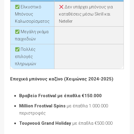
Ελκυστικό
Δεν υπάρχει μπόνους για
Μπόνους
καταθέσεις μέσω Skrill και
Καλωσορίσματος
Neteller
Μεγάλη γκάμα
παιχνιδιών
Πολλές
επιλογές
πληρωμών
Εποχικά μπόνους καζίνο (Χειμώνας 2024-2025)
Βραβείο Frostival
με έπαθλα €150.000
Million Frostival Spins
με έπαθλα 1.000.000
περιστροφές
Τουρνουά Grand Holiday
με έπαθλα €500.000