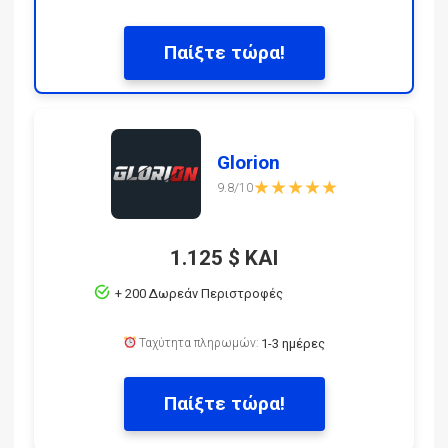
Παίξτε τώρα!
Glorion
★★★★★
9.8/10
1.125 $ ΚΑΙ
+ 200 Δωρεάν Περιστροφές
Ταχύτητα πληρωμών:
1-3 ημέρες
Παίξτε τώρα!