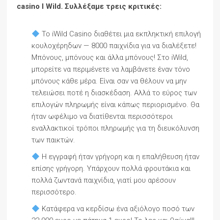
casino I Wild. Συλλέξαμε τρεις κριτικές:
Το iWild Casino διαθέτει μια εκπληκτική επιλογή
κουλοχέρηδων — 8000 παιχνίδια για να διαλέξετε!
Μπόνους, μπόνους και άλλα μπόνους! Στο iWild,
μπορείτε να περιμένετε να λαμβάνετε έναν τόνο
μπόνους κάθε μέρα. Είναι σαν να θέλουν να μην
τελειώσει ποτέ η διασκέδαση. Αλλά το εύρος των
επιλογών πληρωμής είναι κάπως περιορισμένο. Θα
ήταν ωφέλιμο να διατίθενται περισσότεροι
εναλλακτικοί τρόποι πληρωμής για τη διευκόλυνση
των παικτών.
Η εγγραφή ήταν γρήγορη και η επαλήθευση ήταν
επίσης γρήγορη. Υπάρχουν πολλά φρουτάκια και
πολλά ζωντανά παιχνίδια, γιατί μου αρέσουν
περισσότερο.
Κατάφερα να κερδίσω ένα αξιόλογο ποσό των